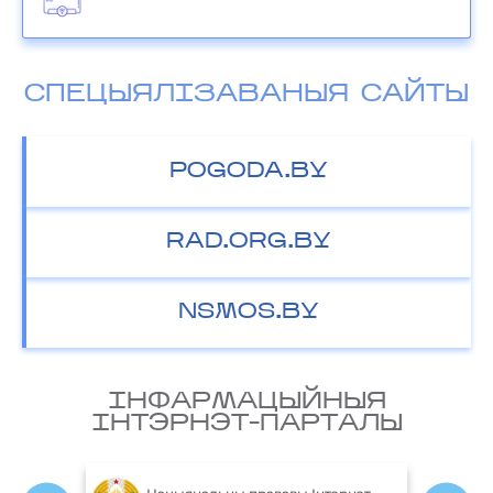
СПЕЦЫЯЛІЗАВАНЫЯ САЙТЫ
POGODA.BY
RAD.ORG.BY
NSMOS.BY
IНФАРМАЦЫЙНЫЯ
IНТЭРНЭТ-ПАРТАЛЫ
М