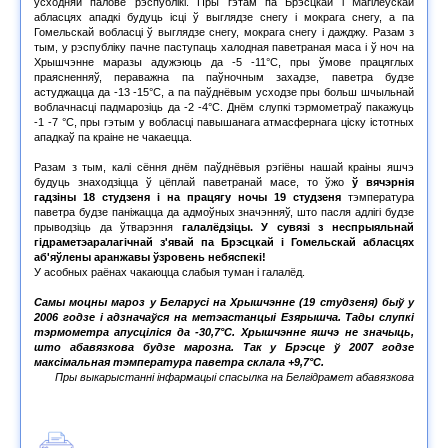
ўсходняй палове рэспублікі. Пры гэтам па Брэсцкай і Магілёўскай
абласцях ападкі будуць ісці ў выглядзе снегу і мокрага снегу, а па
Гомельскай вобласці ў выглядзе снегу, мокрага снегу і дажджу. Разам з
тым, у рэспубліку пачне паступаць халодная паветраная маса і ў ноч на
Хрышчэнне маразы адужэюць да -5 -11°С, пры ўмове працяглых
праясненняў, пераважна па паўночным захадзе, паветра будзе
астуджацца да -13 -15°С, а па паўднёвым усходзе пры больш шчыльнай
воблачнасці падмарозіць да -2 -4°С. Днём слупкі тэрмометраў пакажуць
-1 -7 °С, пры гэтым у вобласці павышанага атмасфернага ціску істотных
ападкаў па краіне не чакаецца.
Разам з тым, калі сёння днём паўднёвыя рэгіёны нашай краіны яшчэ
будуць знаходзіцца ў цёплай паветранай масе, то ўжо
ў вячэрнія
гадзіны 18 студзеня і на працягу ночы 19 студзеня
тэмпература
паветра будзе паніжацца да адмоўных значэнняў, што пасля адлігі будзе
прыводзіць да ўтварэння
галалёдзіцы. У сувязі з неспрыяльнай
гідраметэаралагічнай з'явай па Брэсцкай і Гомельскай абласцях
аб'яўлены аранжавы ўзровень небяспекі!
У асобных раёнах чакаюцца слабыя туман і галалёд.
Самы моцны мароз у Беларусі на Хрышчэнне (19 студзеня) быў у
2006 годзе і адзначаўся на метэастанцыі Езярышча. Тады слупкі
тэрмометра апусціліся да -30,7°C. Хрышчэнне яшчэ не значыць,
што абавязкова будзе марозна. Так у Брэсце ў 2007 годзе
максімальная тэмпература паветра склала +9,7°C.
Пры выкарыстанні інфармацыі спасылка на Белгідрамет абавязкова