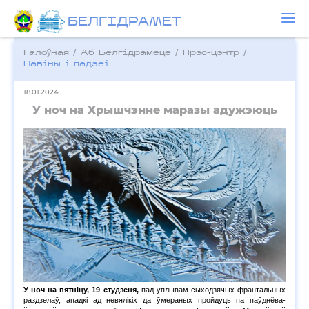
БЕЛГIДРAМЕТ
Галоўная
/
Аб Белгідрамеце
/
Прэс-цэнтр
/
Навіны і падзеі
18.01.2024
У ноч на Хрышчэнне маразы адужэюць
У ноч на пятніцу, 19 студзеня,
пад уплывам сыходзячых франтальных
раздзелаў, ападкі ад невялікіх да ўмераных пройдуць па паўднёва-