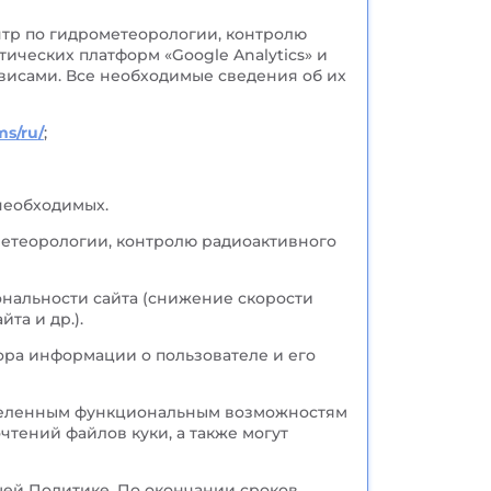
нтр по гидрометеорологии, контролю
ческих платформ «Google Analytics» и
рвисами. Все необходимые сведения об их
ms
/
ru
/
;
 необходимых.
метеорологии, контролю радиоактивного
нальности сайта (снижение скорости
та и др.).
ора информации о пользователе и его
еделенным функциональным возможностям
тений файлов куки, а также могут
щей Политике. По окончании сроков