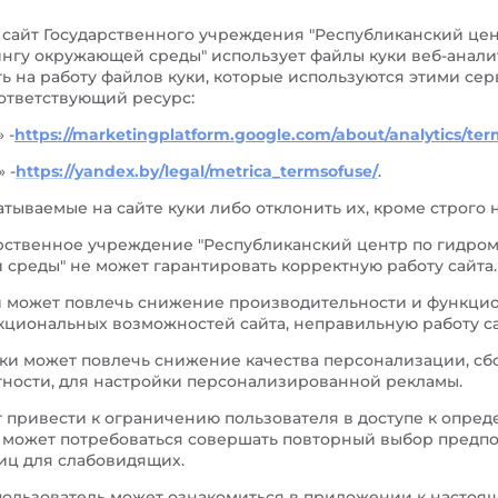
 сайт Государственного учреждения "Республиканский це
гу окружающей среды" использует файлы куки веб-аналити
ть на работу файлов куки, которые используются этими се
ответствующий ресурс:
 -
https
://
marketingplatform
.
google
.
com
/
about
/
analytics
/
ter
 -
https://yandex.by/legal/metrica_termsofuse/
.
атываемые на сайте куки либо отклонить их, кроме строго
арственное учреждение "Республиканский центр по гидро
среды" не может гарантировать корректную работу сайта.
 может повлечь снижение производительности и функцио
нкциональных возможностей сайта, неправильную работу сай
ки может повлечь снижение качества персонализации, сб
стности, для настройки персонализированной рекламы.
 привести к ограничению пользователя в доступе к опр
я может потребоваться совершать повторный выбор предпоч
иц для слабовидящих.
 пользователь может ознакомиться в приложении к настоя