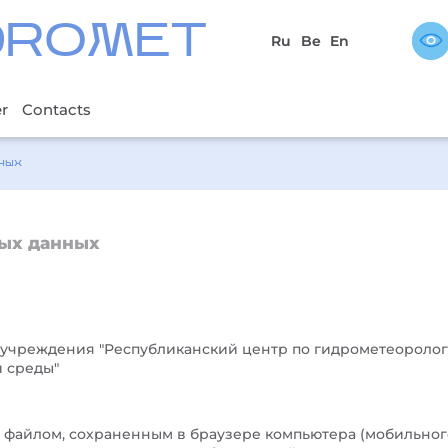
DROMET
Ru
Be
En
er
Contacts
ных
ных данных
 учреждения "Республиканский центр по гидрометеоролог
 среды"
м файлом, сохраненным в браузере компьютера (мобильног