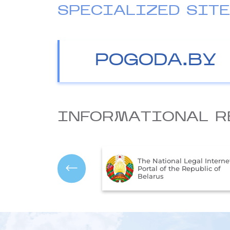
SPECIALIZED SIT
POGODA.BY
INFORMATIONAL R
The National Legal Interne
mbols of the Republic
Portal of the Republic of
us
Belarus