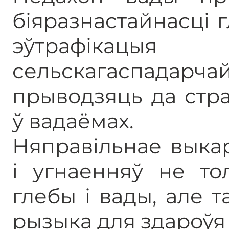
біяразнастайнасці г
эўтрафікац
сельскагаспа
прыводзяць да стра
ў вадаёмах.
Няправільнае выка
і угнаенняў не то
глебы і вады, але 
рызыка для здароўя 