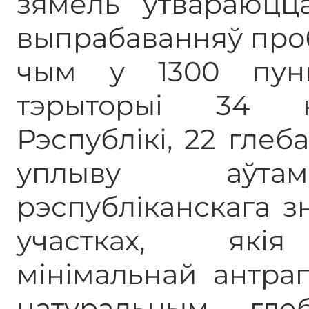
зямель ўтвараюцц
выпрабаванняў про
чым у 1300 пунк
тэрыторыі 34 н
Рэспублікі, 22 глеб
уплыву аўтам
рэспубліканскага з
участках, якія
мінімальнай антра
натуральным гл