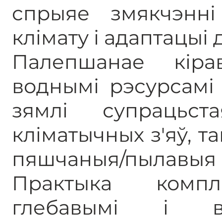
спрыяе змякчэнні
клімату і адаптацыі д
Палепшанае кіра
воднымі рэсурсамі
зямлі супрацьст
кліматычных з'яў, так
пяшчаныя/пылавыя 
Практыка компл
глебавымі і в