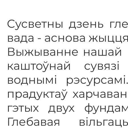
Сусветны дзень гле
вада - аснова жыцця
Выжыванне нашай 
каштоўнай сувязі
воднымі рэсурсамі
прадуктаў харчава
гэтых двух фундам
Глебавая вільга