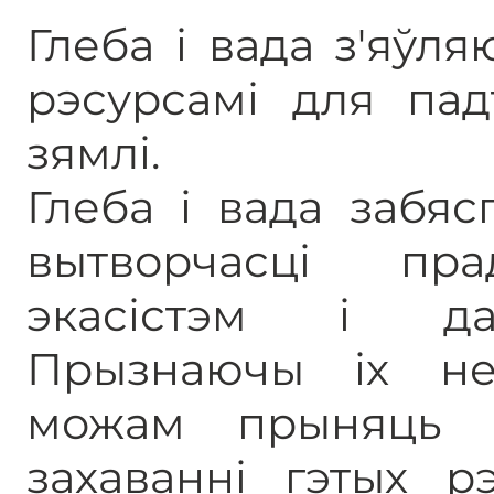
Глеба і вада з'яў
рэсурсамі для па
зямлі.
Глеба і вада забя
вытворчасці пра
экасістэм і да
Прызнаючы іх н
можам прыняць 
захаванні гэтых р