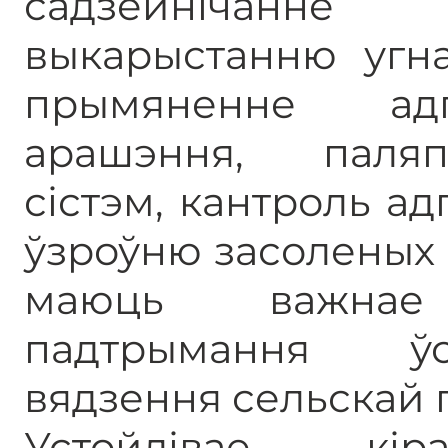
садзейнічанн
выкарыстанню угна
прымяненне ад
арашэння, паля
сістэм, кантроль ад
ўзроўню засоленых 
маюць важнае
падтрымання ўс
вядзення сельскай г
Устойлівае кір