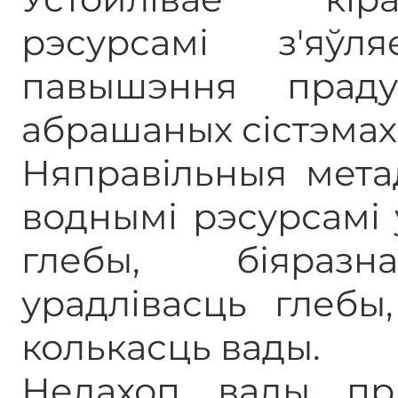
рэсурсамі з'яў
павышэння прад
абрашаных сістэмах
Няправільныя мета
воднымі рэсурсамі
глебы, біяразн
урадлівасць глебы
колькасць вады.
Недахоп вады пр