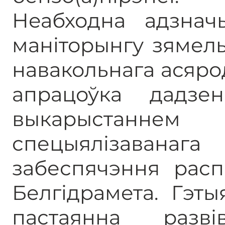
Неабходна адзнач
маніторынгу зямел
навакольнага асяро
апрацоўка дадзе
выкарыстанне
спецыялізаван
забеспячэння расп
Белгідрамета. Гэт
пастаянна раз