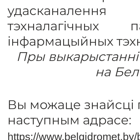
удасканаленн
тэхналагічных п
інфармацыйных тэхн
Пры выкарыстанні
на Бел
Вы можаце знайсці г
наступным адрасе:
https://www.belgidromet.by