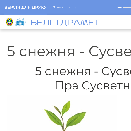
─
ВЕРСІЯ ДЛЯ ДРУКУ
Памер шрыфту
БЕЛГIДРAМЕТ
5 снежня - Сусв
5 снежня - Сус
Пра Сусветн