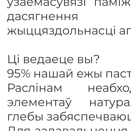
ўзаемасувязі памі
дасягнення ў
жыццяздольнасці аг
Ці ведаеце вы?
95% нашай ежы паст
Раслінам неабх
элементаў натура
глебы забяспечваюць 
Для задавальнення 