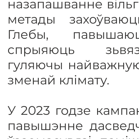
назапашванне вільга
метады захоўваюц
Глебы, павышаю
спрыяюць зьвяз
гуляючы найважную
зменай клімату.
У 2023 годзе кампа
павышэнне дасведч