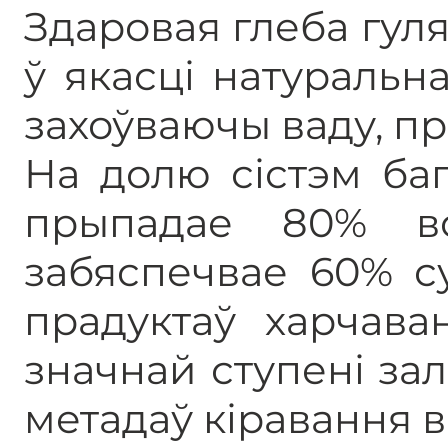
Здаровая глеба гу
ў якасці натуральна
захоўваючы ваду, пр
На долю сістэм ба
прыпадае 80% в
забяспечвае 60% с
прадуктаў харчава
значнай ступені за
метадаў кіравання в