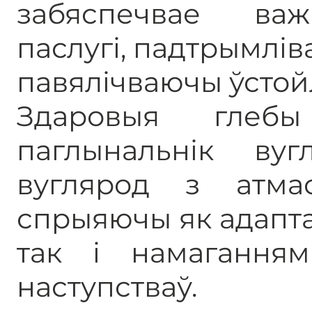
забяспечвае ва
паслугі, падтрымлів
павялічваючы ўстойл
Здаровыя глеб
паглынальнік вуг
вуглярод з атм
спрыяючы як адапта
так і намагання
наступстваў.