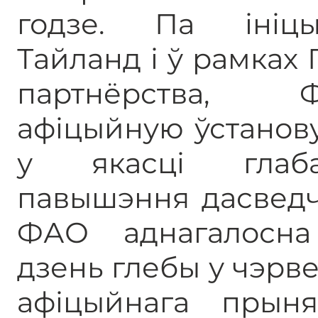
годзе. Па ініцы
Тайланд і ў рамках 
партнёрства,
афіцыйную ўстанову
у якасці глаб
павышэння дасведч
ФАО аднагалосна
дзень глебы у чэрвен
афіцыйнага прын