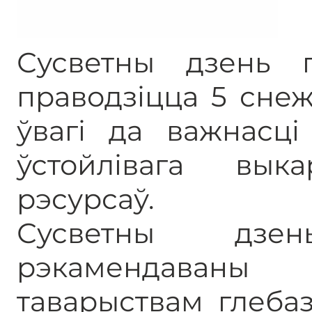
Сусветны дзень 
праводзіцца 5 сне
ўвагі да важнасці
ўстойлівага вык
рэсурсаў.
Сусветны дзе
рэкамендаван
таварыствам глеба