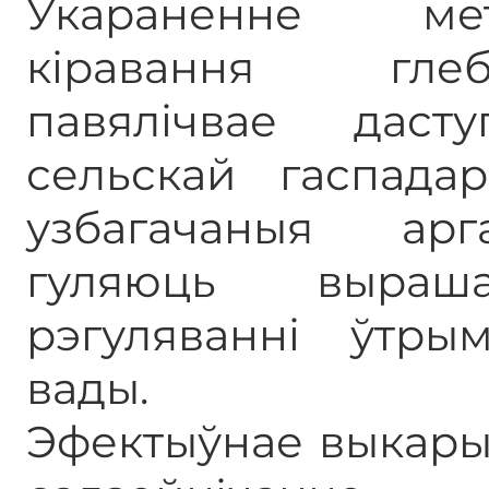
Ўкараненне мет
кіравання гле
павялічвае дас
сельскай гаспадар
узбагачаныя арг
гуляюць выра
рэгуляванні ўтры
вады.
Эфектыўнае выкары