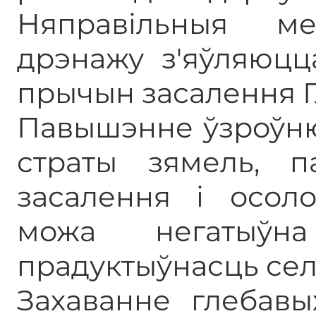
Няправільныя м
дрэнажу з'яўляюцц
прычын засалення Г
Павышэнне ўзроўню
страты зямель, п
засалення і осол
можа негатыўн
прадуктыўнасць сел
Захаванне глебавы