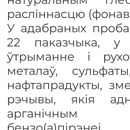
расліннасцю (фонав
У адабраных проба
22 паказчыка, у
ўтрыманне і рух
металаў, сульфаты
нафтапрадукты, зм
рэчывы, якія ад
арганічным за
бензо(а)пірэнеі.