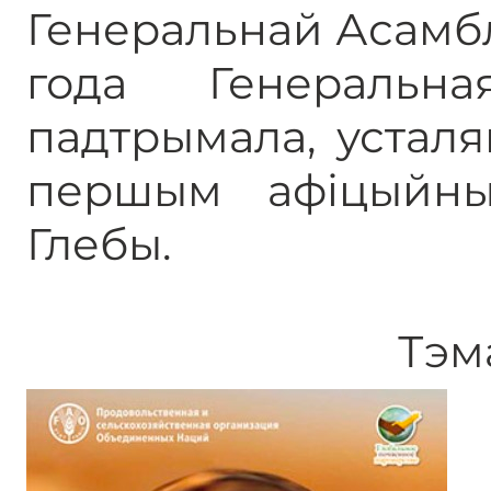
Генеральнай Асамбл
года Генераль
падтрымала, устал
першым афіцыйн
Глебы.
Тэм