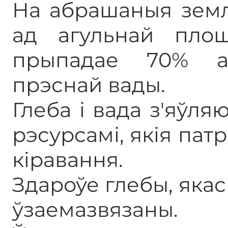
На абрашаныя земл
ад агульнай пло
прыпадае 70% а
прэснай вады.
Глеба і вада з'яўл
рэсурсамі, якія па
кіравання.
Здароўе глебы, якас
ўзаемазвязаны.