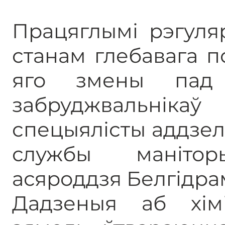
Працяглымі рэгуля
станам глебавага п
яго змены пад 
забруджвальн
спецыялісты аддзел
службы манітор
асяроддзя Белгідра
Дадзеныя аб хім