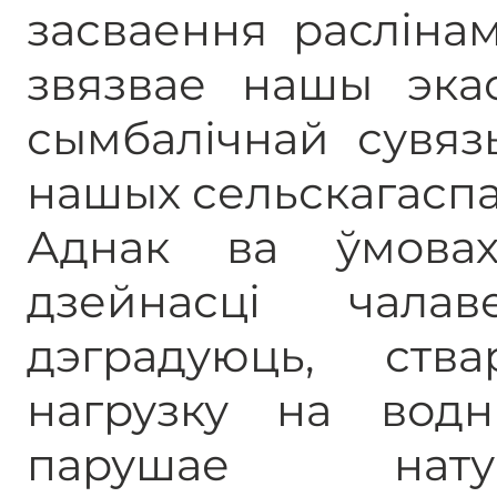
засваення расліна
звязвае нашы экас
сымбалічнай сувяз
нашых сельскагаспа
Аднак ва ўмова
дзейнасці чал
дэградуюць, ств
нагрузку на водн
парушае нату