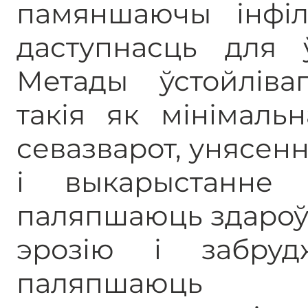
памяншаючы інфі
даступнасць для 
Метады ўстойліва
такія як мінімаль
севазварот, унясен
і выкарыстанне 
паляпшаюць здароў
эрозію і забруд
паляпшаюць і