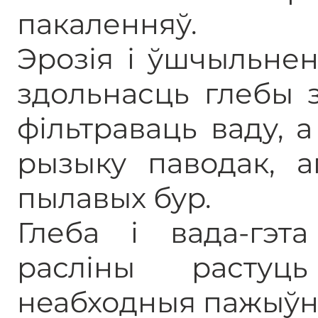
пакаленняў.
Эрозія і ўшчыльне
здольнасць глебы з
фільтраваць ваду, 
рызыку паводак, а
пылавых бур.
Глеба і вада-гэт
расліны растуц
неабходныя пажыўн