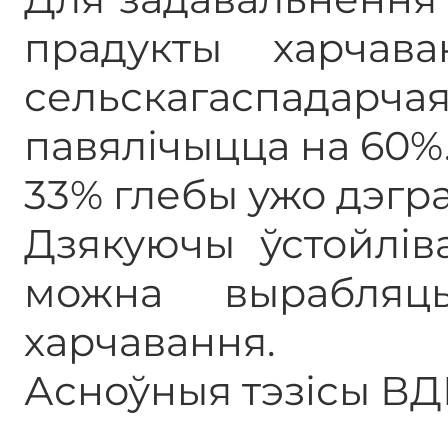
прадукты харчав
сельскагаспадарчая
павялічыцца на 60%
33% глебы ужо дэгра
Дзякуючы ўстойлів
можна вырабля
харчавання.
Асноўныя тэзісы ВДП