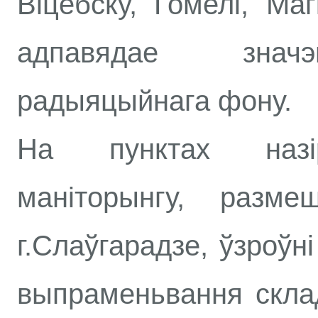
Віцебску, Гомелі, Маг
адпавядае значэ
радыяцыйнага фону.
На пунктах назі
маніторынгу, разме
г.Слаўгарадзе, ўзроўн
выпраменьвання склад