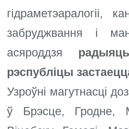
гідраметэаралогіі, к
забруджвання і ман
асяроддзя
радыяц
рэспубліцы застаецц
Узроўні магутнасці д
ў Брэсце, Гродне, М