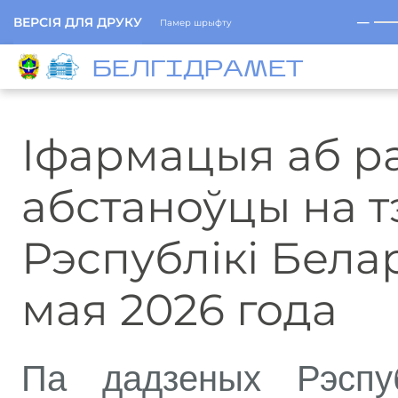
─
ВЕРСІЯ ДЛЯ ДРУКУ
Памер шрыфту
БЕЛГIДРAМЕТ
Іфармацыя аб 
абстаноўцы на 
Рэспублікі Белар
мая 2026 года
Па дадзеных Рэспуб