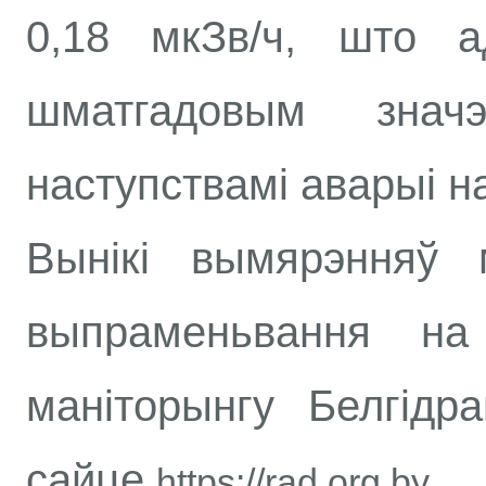
0,18 мкЗв/ч, што а
шматгадовым знач
наступствамі аварыі 
Вынікі вымярэнняў 
выпраменьвання на
маніторынгу Белгідр
сайце
.
https://rad.org.by