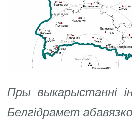
Пры выкарыстанні і
Белгідрамет абавязк