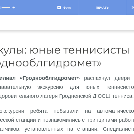
+
Фото
ПЕЧАТЬ
кулы: юные теннисисты
однооблгидромет»
илиал «Гроднооблгидромет»
распахнул двери 
навательную экскурсию для юных теннисисто
доровительного лагеря Гродненской ДЮСШ тенниса.
кскурсии ребята побывали на автоматическо
еской станции и познакомились с принципами рабо
атчиков, установленных на станции. Специалист