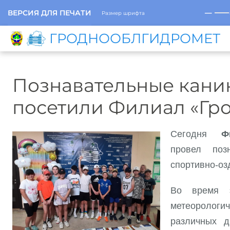
─
ВЕРСИЯ ДЛЯ ПЕЧАТИ
Размер шрифта
ГРОДНООБЛГИДРОМЕТ
Познавательные кани
посетили Филиал «Гр
Сегодня
Ф
провел поз
спортивно-оз
Во время э
метеорологич
различных д