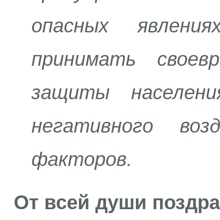
опасных явлени
принимать своев
защиты населен
негативного воз
факторов.
От всей души поздр