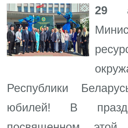
29 а
Мини
рес
окр
Республики Беларус
юбилей! В праздн
посвященном этой 