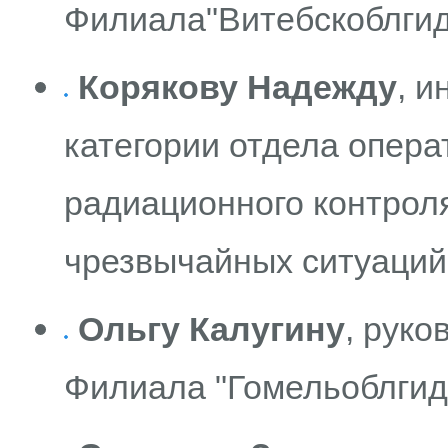
Филиала"Витебскоблгид
Корякову Надежду
, 
категории отдела опер
радиационного контрол
чрезвычайных ситуаций
Ольгу Калугину
, руко
Филиала "Гомельоблгид