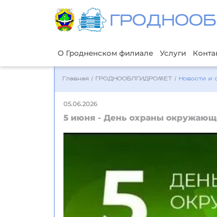
ГРОДНООБ
О Гродненском филиале
Услуги
Конта
Главная
/
ГРОДНООБЛГИДРОМЕТ
/
Новости и 
05.06.2026
5 июня - День охраны окружающ