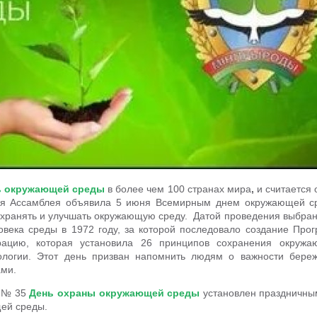
ь окружающей среды
в более чем 100 странах мира
,
и
считается 
ая Ассамблея объявила 5 июня Всемирным днем окружающей ср
хранять и улучшать окружающую среду. Датой проведения выбран
ека среды в 1972 году, за которой последовало создание Пр
рацию, которая установила 26 принципов сохранения окружа
кологии. Этот день призван напомнить людям о важности бер
ами.
0 № 35
День охраны окружающей среды
установлен праздничным
ей среды.