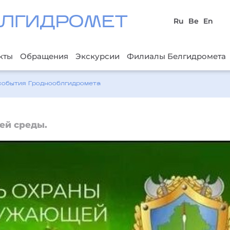
ЛГИДРОМЕТ
Ru
Be
En
кты
Обращения
Экскурсии
Филиалы Белгидромета
события Гроднооблгидромета
ей среды.