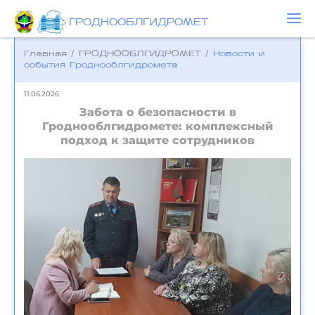
ГРОДНООБЛГИДРОМЕТ
Главная
/
ГРОДНООБЛГИДРОМЕТ
/
Новости и
события Гроднооблгидромета
11.06.2026
Забота о безопасности в
Гроднооблгидромете: комплексный
подход к защите сотрудников