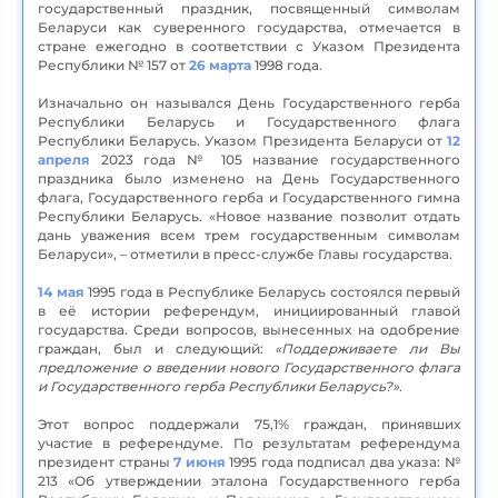
государственный праздник, посвященный символам
Беларуси как суверенного государства, отмечается в
стране ежегодно в соответствии с Указом Президента
Республики № 157 от
26 марта
1998 года.
Изначально он назывался День Государственного герба
Республики Беларусь и Государственного флага
Республики Беларусь. Указом Президента Беларуси от
12
апреля
2023 года № 105 название государственного
праздника было изменено на День Государственного
флага, Государственного герба и Государственного гимна
Республики Беларусь. «Новое название позволит отдать
дань уважения всем трем государственным символам
Беларуси», – отметили в пресс-службе Главы государства.
14 мая
1995 года в Республике Беларусь состоялся первый
в её истории референдум, инициированный главой
государства. Среди вопросов, вынесенных на одобрение
граждан, был и следующий:
«Поддерживаете ли Вы
предложение о введении нового Государственного флага
и Государственного герба Республики Беларусь?»
.
Этот вопрос поддержали 75,1% граждан, принявших
участие в референдуме. По результатам референдума
президент страны
7 июня
1995 года подписал два указа: №
213 «Об утверждении эталона Государственного герба