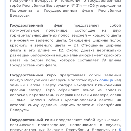
Республики Беларусь и Положения о Государственном
гербе Республики Беларусь» и № 214 — «Об утверждении
Положения о Государственном флаге Республики
Беларусь».
Государственный флаг
представляет собой
прямоугольное полотнище, состоящее из двух
горизонтальных цветных полос: верхней — красного цвета
и нижней — зеленого цвета. Отношение ширины полос
красного и зеленого цвета — 2:1. Отношение ширины
флага к его длине — 1:2. Около древка вертикально
размещен белорусский национальный орнамент красного
цвета на белом поле, которое составляет 1/9 длины
Государственного флага.
Государственный герб
представляет собой зеленый
контур Республики Беларусь в золотых лучах
солнца
над
земным шаром. Сверху контура находится пятиконечная
красная звезда. Герб обрамляет венок из золотых
колосьев, переплетенных справа цветками клевера, слева
— льна. Колосья обвиты красно-зеленой лентой, на
которой снизу сделана надпись золотом: «Республика
Беларусь».
Государственный гимн
представляет собой музыкально-
поэтическое произведение, исполняемое в случаях,
предусмотренных Законом Республики Беларусь от
5