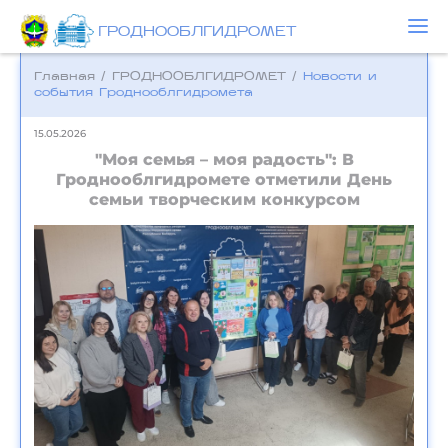
ГРОДНООБЛГИДРОМЕТ
Главная
/
ГРОДНООБЛГИДРОМЕТ
/
Новости и
события Гроднооблгидромета
15.05.2026
"Моя семья – моя радость": В
Гроднооблгидромете отметили День
семьи творческим конкурсом