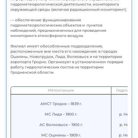
гидрометеорологической деятельности, мониторинга
окружающей среды (включая радиационный мониторинг);
— обеспечение функционирования
гидрометеорологических объектов и пунктов
наблюдений, предназначенных для проведения
мониторинга атмосферного воздуха.
Филиал имеет обособленные подразделения,
расположенные вне места его нахождения: в городах
Ошмяны, Новогрудок, Лида, Волковыск и на территории
аэропорта Гродно. Организует в установленном порядке
работу гидрологических постов на территории
Гродненской области.
Метеостанции
Гидрологич
АМСГ Гродно – 1839 г.
МС Лида – 1900 г.
р. Неман
АС Волковыск – 1905 г.
р. Неман
МС Ошмяны – 1909 г.
р. Неман