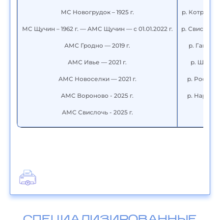
МС Новогрудок – 1925 г.
р. Котра — 
МС Щучин – 1962 г. — АМС Щучин — с 01.01.2022 г.
р. Свислочь
АМС Гродно — 2019 г.
р. Гавья 
АМС Ивье — 2021 г.
р. Щара 
АМС Новоселки — 2021 г.
р. Россь 
АМС Вороново - 2025 г.
р. Нарев 
АМС Свислочь - 2025 г.