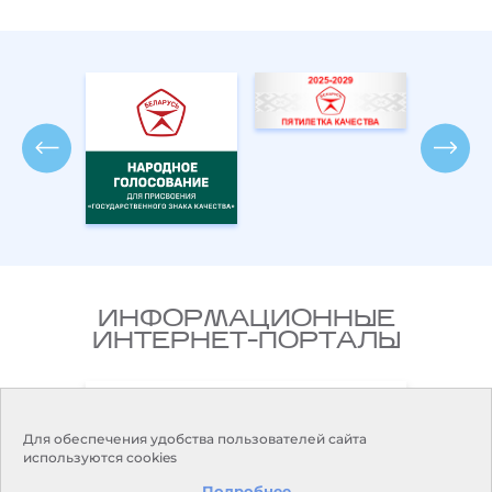
ИНФОРМАЦИОННЫЕ
ИНТЕРНЕТ-ПОРТАЛЫ
Министерство природных
ики
ресурсов и охраны окружающей
среды Республики Беларусь
Для обеспечения удобства пользователей сайта
используются cookies
Подробнее