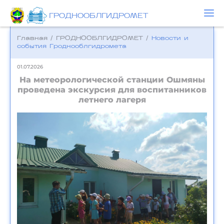
ГРОДНООБЛГИДРОМЕТ
Главная
/
ГРОДНООБЛГИДРОМЕТ
/
Новости и
события Гроднооблгидромета
01.07.2026
На метеорологической станции Ошмяны
проведена экскурсия для воспитанников
летнего лагеря