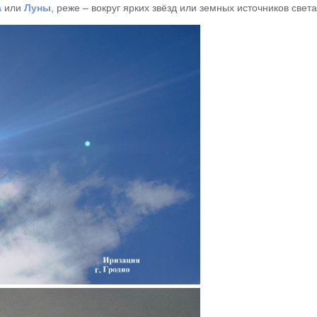
а
или
Луны
, реже – вокруг ярких звёзд или земных источников света