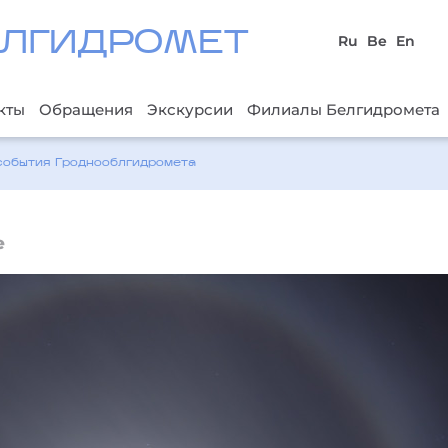
ЛГИДРОМЕТ
Ru
Be
En
кты
Обращения
Экскурсии
Филиалы Белгидромета
события Гроднооблгидромета
е