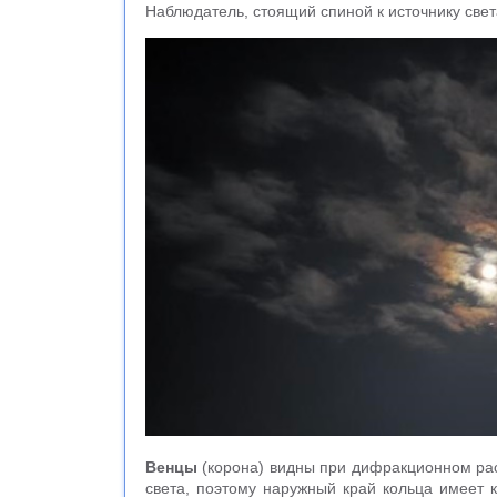
Наблюдатель, стоящий спиной к источнику свет
Венцы
(корона) видны при дифракционном рас
света, поэтому наружный край кольца имеет к