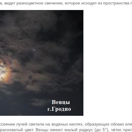
а, видит разноцветное свечение, которое исходит из пространства 
сеянии лучей светила на водяных каплях, образующих облако или
расноватый цвет. Венцы имеют малый радиус (до 5°), чётко при