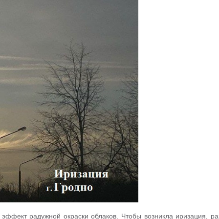
й эффект радужной окраски облаков. Чтобы возникла иризация, р