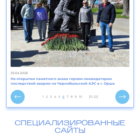
25.04.2026
На открытии памятного знака героям-ликвидаторам
последствий аварии на Чернобыльской АЭС в г. Орша
1
2
3
4
5
6
7
8
9
10
[11..12]
СПЕЦИАЛИЗИРОВАННЫЕ
САЙТЫ