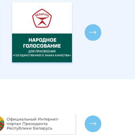
Портал рейти
Официальный Интернет-
качества оказ
портал Президента
организациям
Республики Беларусь
Беларусь