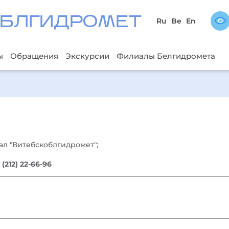
БЛГИДРОМЕТ
Ru
Be
En
ы
Обращения
Экскурсии
Филиалы Белгидромета
иал "Витебскоблгидромет";
:
(212) 22-66-96