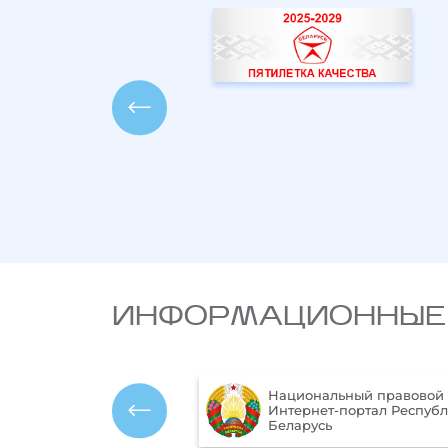
ИНФОРМАЦИОННЫЕ
Национальный правовой
ика Республики
Интернет-портал Респуб
ь
Беларусь