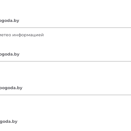
pogoda.by
ометео информацией
ogoda.by
.pogoda.by
ogoda.by