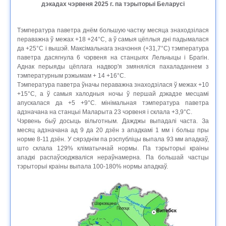
дэкадах чэрвеня 2025 г. па тэрыторыі Беларусі
Тэмпература паветра днём большую частку месяца знаходзілася
пераважна ў межах +18 +24°C, а ў самыя цёплыя дні падымалася
да +25°C і вышэй. Максімальнага значэння (+31,7°C) тэмпература
паветра дасягнула 6 чэрвеня на станцыях Лельчыцы і Брагін.
Аднак перыяды цёплага надвор'я змяняліся пахаладаннем з
тэмпературным рэжымам + 14 +16°С.
Тэмпература паветра ўначы пераважна знаходзілася ў межах +10
+15°C, а ў самыя халодныя ночы ў першай дэкадзе месцамі
апускалася да +5 +9°C. мінімальная тэмпература паветра
адзначана на станцыі Маларыта 23 чэрвеня і склала +3,9°C.
Чэрвень быў досыць вільготным. Дажджы выпадалі часта. За
месяц адзначана ад 9 да 20 дзён з ападкамі 1 мм і больш пры
норме 8-11 дзён. У сярэднім па рэспубліцы выпала 93 мм ападкаў,
што склала 129% кліматычнай нормы. Па тэрыторыі краіны
ападкі распаўсюджваліся нераўнамерна. Па большай частцы
тэрыторыі краіны выпала 100-180% нормы ападкаў.