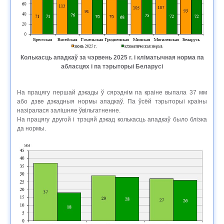
Колькасць ападкаў за чэрвень 2025 г. і кліматычная норма па
абласцях і па тэрыторыі Беларусі
На працягу першай дэкады ў сярэднім па краіне выпала 37 мм
або дзве дэкадныя нормы ападкаў. Па ўсёй тэрыторыі краіны
назіралася залішняе ўвільгатненне.
На працягу другой і трэцяй дэкад колькасць ападкаў было блізка
да нормы.