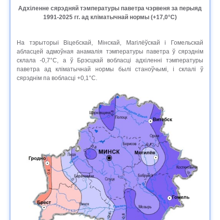
Адхіленне сярэдняй тэмпературы паветра чэрвеня за перыяд
1991-2025 гг. ад кліматычнай нормы (+17,0°C)
На тэрыторыі Віцебскай, Мінскай, Магілёўскай і Гомельскай
абласцей адмоўная анамалія тэмпературы паветра ў сярэднім
склала -0,7°C, а ў Брэсцкай вобласці адхіленні тэмпературы
паветра ад кліматычнай нормы былі станоўчымі, і склалі ў
сярэднім па вобласці +0,1°C.