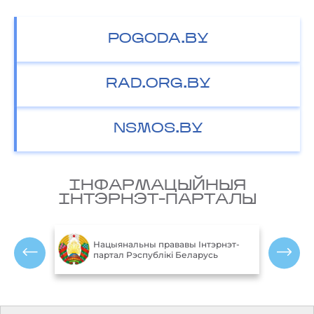
POGODA.BY
RAD.ORG.BY
NSMOS.BY
IНФАРМАЦЫЙНЫЯ
IНТЭРНЭТ-ПАРТАЛЫ
М
блікі
Нацыянальны прававы Інтэрнэт-
партал Рэспублікі Беларусь
Р