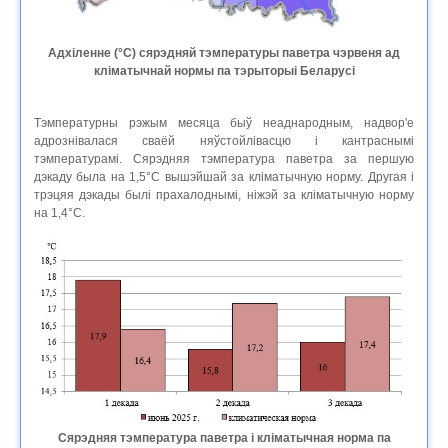
Адхіленне (°C) сярэдняй тэмпературы паветра чэрвеня ад
кліматычнай нормы па тэрыторыі Беларусі
Тэмпературны рэжым месяца быў неаднародным, надвор'е
адрознівалася сваёй няўстойлівасцю і кантраснымі
тэмпературамі. Сярэдняя тэмпература паветра за першую
дэкаду была на 1,5°C вышэйшай за кліматычную норму. Другая і
трэцяя дэкады былі прахалоднымі, ніжэй за кліматычную норму
на 1,4°C.
Сярэдняя тэмпература паветра і кліматычная норма па