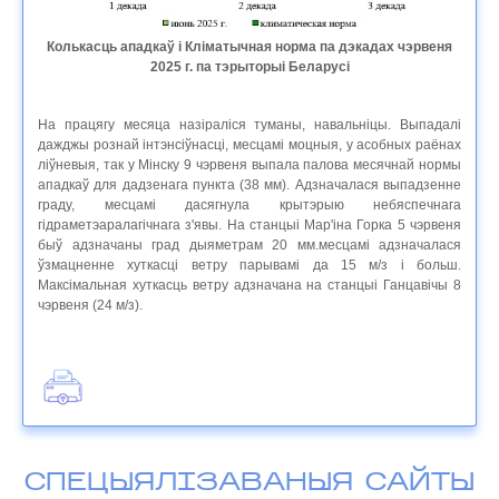
Колькасць ападкаў і Кліматычная норма па дэкадах чэрвеня
2025 г. па тэрыторыі Беларусі
На працягу месяца назіраліся туманы, навальніцы. Выпадалі
дажджы рознай інтэнсіўнасці, месцамі моцныя, у асобных раёнах
ліўневыя, так у Мінску 9 чэрвеня выпала палова месячнай нормы
ападкаў для дадзенага пункта (38 мм). Адзначалася выпадзенне
граду, месцамі дасягнула крытэрыю небяспечнага
гідраметэаралагічнага з'явы. На станцыі Мар'іна Горка 5 чэрвеня
быў адзначаны град дыяметрам 20 мм.месцамі адзначалася
ўзмацненне хуткасці ветру парывамі да 15 м/з і больш.
Максімальная хуткасць ветру адзначана на станцыі Ганцавічы 8
чэрвеня (24 м/з).
СПЕЦЫЯЛІЗАВАНЫЯ САЙТЫ