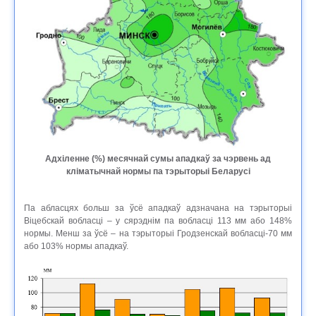
Адхіленне (%) месячнай сумы ападкаў за чэрвень ад
кліматычнай нормы па тэрыторыі Беларусі
Па абласцях больш за ўсё ападкаў адзначана на тэрыторыі
Віцебскай вобласці – у сярэднім па вобласці 113 мм або 148%
нормы. Менш за ўсё – на тэрыторыі Гродзенскай вобласці-70 мм
або 103% нормы ападкаў.