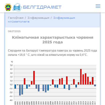
БЕЛГIДРAМЕТ
Галоўная
/
Інфармацыя
/
Iнфармацыя
кліматолага
08.07.2025
Кліматычная характарыстыка чэрвеня
2025 года
Сярэдняя па Беларусі тэмпература паветра за чэрвень 2025 года
склала +16,6 ° С, што ніжэй за кліматычную норму на 0,4°C.