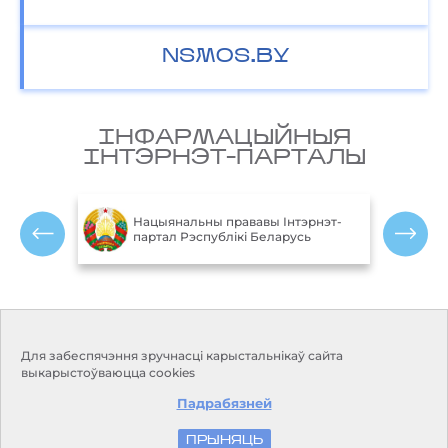
NSMOS.BY
IНФАРМАЦЫЙНЫЯ
IНТЭРНЭТ-ПАРТАЛЫ
М
блікі
Нацыянальны прававы Інтэрнэт-
партал Рэспублікі Беларусь
Р
Кантакты
Рэжым працы:
Для забеспячэння зручнасці карыстальнікаў сайта
Панядзелак-пятніца:
Адрас:
220114, г. Мінск, пр.
выкарыстоўваюцца cookies
9.00-18.00
Незалежнасці, 110
Выхадныя дні: субота, нядзеля
Падрабязней
Прыёмная:
+375 17 373-22-31
E-mail:
kanc@hmc.by
ПРЫНЯЦЬ