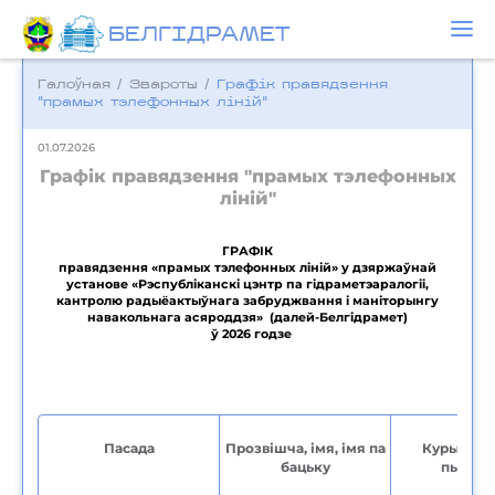
БЕЛГIДРAМЕТ
Галоўная
/
Звароты
/
Графік правядзення
"прамых тэлефонных ліній"
01.07.2026
Графік правядзення "прамых тэлефонных
ліній"
ГРАФІК
правядзення «прамых тэлефонных ліній» у дзяржаўнай
установе «Рэспубліканскі цэнтр па гідраметэаралогіі,
кантролю радыёактыўнага забруджвання і маніторынгу
навакольнага асяроддзя» (далей-Белгідрамет)
ў 2026 годзе
Пасада
Прозвішча, імя, імя па
Курыруе
бацьку
пытанн