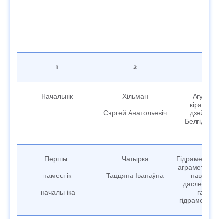
1
2
3
Начальнік
Хільман
Агульна
кіраўніцт
Сяргей Анатольевіч
дзейнас
Белгідрам
Першы
Чатырка
Гідраметэара
аграметэара
намеснік
Таццяна Іванаўна
навуков
даследаван
начальніка
галіне
гідраметэара