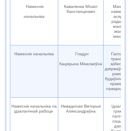
Намеснік
Каваленка Міхаіл
Маніторы
Канстанцінавіч
навакольн
начальніка
асяроддз
радыяцы
маніторы
экалагіч
маніторы
Намеснік начальніка
Гладун
Гаспадарч
транспарт
Кацярына Мікалаеўна
забеспячэ
дзяржаўныя з
рамонтны
будаўнічыя р
прамыслов
пажарная бя
Намеснік начальніка па
Неваднічая Вікторыя
Ідэалагічн
ідэалагічнай рабоце
Аляксандраўна
грамадск
палітычна
сацыяльн
дзейнас