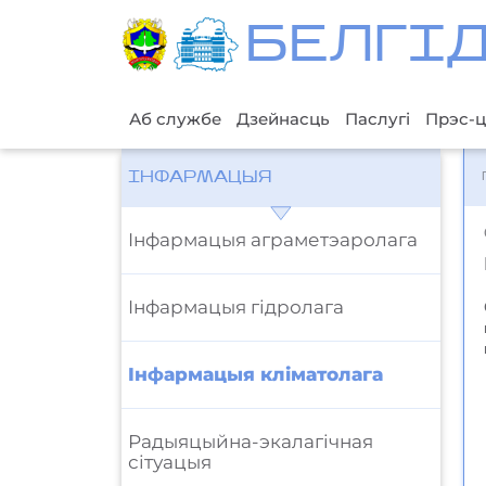
БЕЛГI
Аб службе
Дзейнасць
Паслугі
Прэс-ц
ІНФАРМАЦЫЯ
Iнфармацыя аграметэаролага
Iнфармацыя гідролага
Iнфармацыя кліматолага
Радыяцыйна-экалагічная
сітуацыя