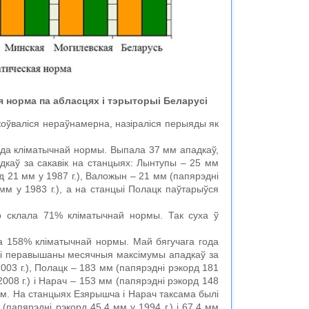
я норма па абласцях і тэрыторыі Беларусі
коўваліся нераўнамерна, назіраліся перыяды як
й да кліматычнай нормы. Выпала 37 мм ападкаў,
каў за сакавік на станцыях: Лынтупы – 25 мм
рд 21 мм у 1987 г.), Валожын – 21 мм (папярэдні
мм у 1983 г.), а на станцыі Полацк паўтарыўся
о склала 71% кліматычнай нормы. Так суха ў
а 158% кліматычнай нормы. Май бягучага года
лі перавышаны месячныя максімумы ападкаў за
003 г.), Полацк – 183 мм (папярэдні рэкорд 181
2008 г.) і Нарач – 153 мм (папярэдні рэкорд 148
 мм. На станцыях Езярышча і Нарач таксама былі
апярэдні рэкорд 45,4 мм у 1994 г.) і 67,4 мм