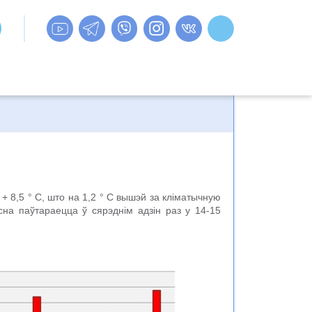
+ 8,5 ° C, што на 1,2 ° C вышэй за кліматычную
на паўтараецца ў сярэднім адзін раз у 14-15