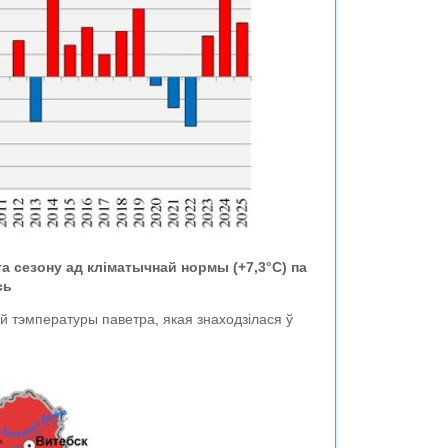
 сезону ад кліматычнай нормы (+7,3°C) па
сь
й тэмпературы паветра, якая знаходзілася ў