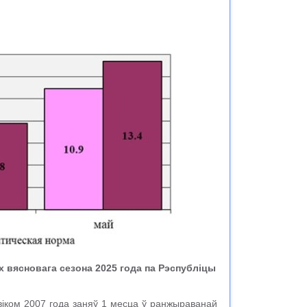
х вясновага сезона 2025 года па Рэспубліцы
іком 2007 года заняў 1 месца ў ранжыраванай