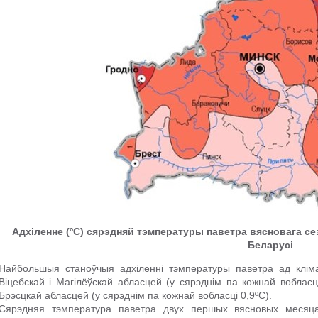
Адхіленне (ºС) сярэдняй тэмпературы паветра вясновага с
Беларусі
Найбольшыя станоўчыя адхіленні тэмпературы паветра ад клім
Віцебскай і Магілёўскай абласцей (у сярэднім па кожнай вобласц
Брэсцкай абласцей (у сярэднім па кожнай вобласці 0,9ºС).
Сярэдняя тэмпература паветра двух першых вясновых месяц