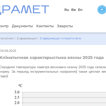
ДРAМЕТ
Ru
Be
En
энтр
Дакументы
Кантакты
Звароты
Галоўная
/
Інфармацыя
/
Iнфармацыя кліматолага
09.06.2025
Кліматычная характарыстыка вясны 2025 года
Сярэдняя тэмпература паветра вясновага сезону 2025 года склала 
норму. За перыяд інструментальных назіранняў такая цёплая вяс
гадоў.