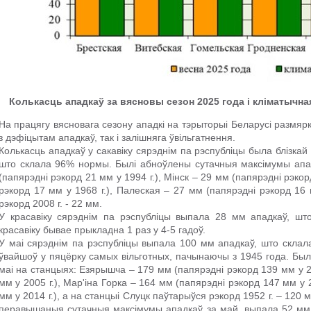
Колькасць ападкаў за вясновы сезон 2025 года і кліматычна
На працягу вясновага сезону ападкі на тэрыторыі Беларусі размяр
з дэфіцытам ападкаў, так і залішняга ўвільгатнення.
Колькасць ападкаў у сакавіку сярэднім па рэспубліцы была блізка
што склала 96% нормы. Былі абноўлены сутачныя максімумы апад
(папярэдні рэкорд 21 мм у 1994 г.), Мінск – 29 мм (папярэдні рэко
рэкорд 17 мм у 1968 г.), Палеская – 27 мм (папярэдні рэкорд 16 
рэкорд 2008 г. - 22 мм.
У красавіку сярэднім па рэспубліцы выпала 28 мм ападкаў, шт
красавіку бывае прыкладна 1 раз у 4-5 гадоў.
У маі сярэднім па рэспубліцы выпала 100 мм ападкаў, што склал
ўвайшоў у пяцёрку самых вільготных, пачынаючы з 1945 года. Бы
маі на станцыях: Езярышча – 179 мм (папярэдні рэкорд 139 мм у 2
мм у 2005 г.), Мар'іна Горка – 164 мм (папярэдні рэкорд 147 мм у 
мм у 2014 г.), а на станцыі Слуцк паўтарыўся рэкорд 1952 г. – 120
перавышаныя сутачныя максімумы ападкаў за май, выпала 52 мм (п