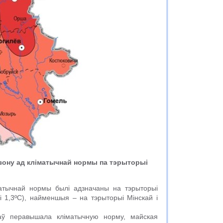
езону ад кліматычнай нормы па тэрыторыі
атычнай нормы былі адзначаны на тэрыторыі
і 1,3ºС), найменшыя – на тэрыторыі Мінскай і
аў перавышала кліматычную норму, майская