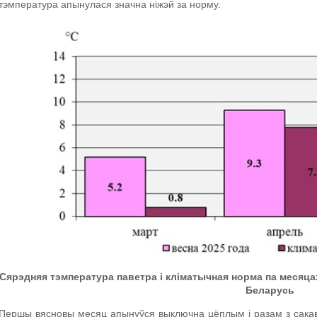
тэмпература апынулася значна ніжэй за норму.
Сярэдняя тэмпература паветра і кліматычная норма па месяца
Беларусь
Першы вясновы месяц апынуўся выключна цёплым і разам з сакав