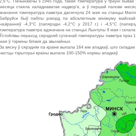
2,5°C. Пачынаючы з 1945 года, такая тэмпература ў траўні бывае 
месяца стаяла халаднаватае надвор'е, а ў першай палове месяца
значэння тэмпература паветра дасягнула 24 мая на станцыі Магілё
Бабруйск быў пабіты рэкорд па абсалютным мінімуму майскай
назіранняў -4,3°C (папярэдні -4,2°C у 2017 г.) і -4,5°C (папяр
тэмпература паветра адзначана на станцыі Лынтупы 9 мая і склала
Ўстойлівы пераход сярэдняй сутачнай тэмпературы паветра праз 1
мая ў тэрміны блізкія да звычайных.
За вясну ў сярэднім па краіне выпала 164 мм ападкаў, што склада
частцы тэрыторыі краіны выпала 100-150% нормы ападкаў.