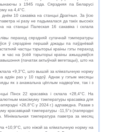
ачынаючы з 1945 года. Сярэдняя па Беларусі
рму на 4,4°С.
 днём 10 сакавіка на станцыі Драгічын. За ўсю
паветра ні разу не падымалася да такіх высокіх
на на станцыі Палеская 16 сакавіка і склала
йлівы пераход сярэдняй сутачнай тэмпературы
іўся ў сярэдзіне першай дэкады па паўднёвай
астатняй частцы тэрыторыі краіны гэты пераход
ты ж час на ўсёй тэрыторыі краіны ажыццявіўся
авышэння (пачатак актыўнай вегетацыі), што на
склала +9,3°C, што вышэй за кліматычную норму
на адзін раз у 10 гадоў. Аднак у гэтым месяцы
ыяды як з анамальна цёплым надвор'ем, так і з
цыі Пінск 22 красавіка і склала +28,4°С. На
салютным максімуму тэмпературы красавіка для
папярэдні +26,8°C у 2024 г.) адпаведна. Разам з
уму красавіцкай тэмпературы -11,5°з (папярэдні
дна. Мінімальная тэмпература паветра за месяц
ла +10,9°C, што ніжэй за кліматычную норму на