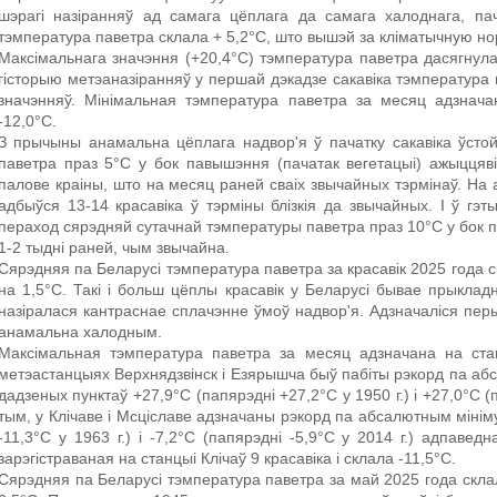
шэрагі назіранняў ад самага цёплага да самага халоднага, п
тэмпература паветра склала + 5,2°С, што вышэй за кліматычную но
Максімальнага значэння (+20,4°C) тэмпература паветра дасягнула
гісторыю метэаназіранняў у першай дэкадзе сакавіка тэмпература 
значэнняў. Мінімальная тэмпература паветра за месяц адзнача
-12,0°С.
З прычыны анамальна цёплага надвор'я ў пачатку сакавіка ўсто
паветра праз 5°C у бок павышэння (пачатак вегетацыі) ажыццяв
палове краіны, што на месяц раней сваіх звычайных тэрмінаў. На 
адбыўся 13-14 красавіка ў тэрміны блізкія да звычайных. І ў гэ
пераход сярэдняй сутачнай тэмпературы паветра праз 10°C у бок п
1-2 тыдні раней, чым звычайна.
Сярэдняя па Беларусі тэмпература паветра за красавік 2025 года 
на 1,5°C. Такі і больш цёплы красавік у Беларусі бывае прыклад
назіралася кантраснае сплачэнне ўмоў надвор'я. Адзначаліся пер
анамальна халодным.
Максімальная тэмпература паветра за месяц адзначана на стан
метэастанцыях Верхнядзвінск і Езярышча быў пабіты рэкорд па аб
дадзеных пунктаў +27,9°C (папярэдні +27,2°C у 1950 г.) і +27,0°C (
тым, у Клічаве і Мсціславе адзначаны рэкорд па абсалютным мінім
-11,3°C у 1963 г.) і -7,2°C (папярэдні -5,9°C у 2014 г.) адпаве
зарэгістраваная на станцыі Клічаў 9 красавіка і склала -11,5°C.
Сярэдняя па Беларусі тэмпература паветра за май 2025 года скла