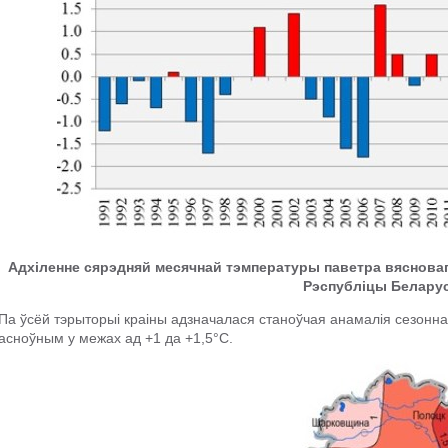
Адхіленне сярэдняй месячнай тэмпературы паветра вясновага
Рэспубліцы Белару
Па ўсёй тэрыторыі краіны адзначалася станоўчая анамалія сезонна
асноўным у межах ад +1 да +1,5°С.