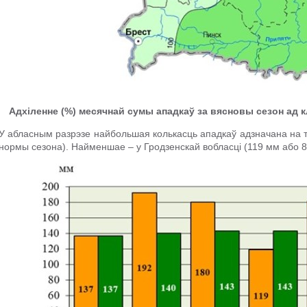
Адхіленне (%) месячнай сумы ападкаў за вясновы сезон ад 
У абласным разрэзе найбольшая колькасць ападкаў адзначана на т
нормы сезона). Найменшае – у Гродзенскай вобласці (119 мм або 