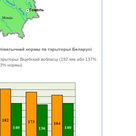
кліматычнай нормы па тэрыторыі Беларусі
эрыторыі Віцебскай вобласці (192 мм або 137%
83% нормы).