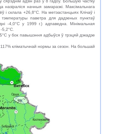
ў сярэднім адзін раз у 8 гадоў. Большую частку
 назіраліся начныя замаразкі. Максімальнага
ў і склала +26,8°C. На метэастанцыях Клічаў і
 тэмпературы паветра для дадзеных пунктаў
эдні -4,0°C у 1999 г.) адпаведна. Мінімальная
 -5,2°C.
5°C у бок павышэння адбыўся ў трэцяй дэкадзе
е 117% кліматычнай нормы за сезон. На большай