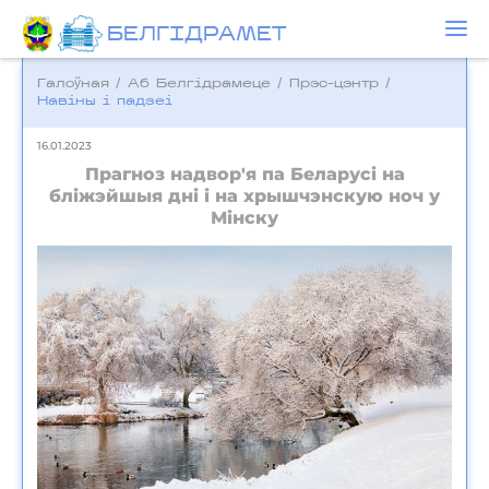
БЕЛГIДРAМЕТ
Галоўная
/
Аб Белгідрамеце
/
Прэс-цэнтр
/
Навіны і падзеі
16.01.2023
Прагноз надвор'я па Беларусі на
бліжэйшыя дні і на хрышчэнскую ноч у
Мінску