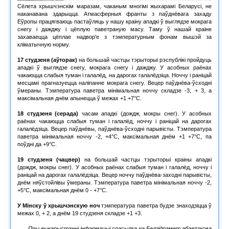
Сёлета хрышчэнскім маразам, чаканым многімі жыхарамі Беларусі, не
наканавана здарыцца. Атмасферныя франты з паўднёвага захаду
Еўропы працягваюць пастаўляць у нашу краіну ападкі ў выглядзе мокрага
снегу і дажджу і цёплую паветраную масу. Таму ў нашай краіне
захаваецца цёплае надвор'е з тэмпературным фонам вышэй за
кліматычную норму.
17 студзеня (аўторак)
на большай частцы тэрыторыі рэспублікі пройдуць
ападкі ў выглядзе снегу, мокрага снегу і дажджу. У асобных раёнах
чакаюцца слабыя туман і галалёд, на дарогах галалёдзіца. Ноччу і раніцай
месцамі прагназуецца наліпанне мокрага снегу. Вецер паўднёва-ўсходні
ўмераны. Тэмпература паветра мінімальная ноччу складзе -3, + 3, а
максімальная днём апынецца ў межах +1 +7°С.
18 студзеня (серада)
часам ападкі (дождж, мокры снег). У асобных
раёнах чакаюцца слабыя туман і галалёд, ноччу і раніцай на дарогах
галалёдзіца. Вецер паўднёвы, паўднёва-ўсходні парывісты. Тэмпература
паветра мінімальная ноччу -2, +4°С, максімальная днём +1 +7°С, па
поўдні да +9°С.
19 студзеня (чацвер)
на большай частцы тэрыторыі краіны ападкі
(дождж, мокры снег). У асобных раёнах слабыя туман і галалёд, ноччу і
раніцай на дарогах галалёдзіца. Вецер ноччу паўднёва-заходні парывісты,
днём няўстойлівы ўмераны. Тэмпература паветра мінімальная ноччу -2,
+5°С, максімальная днём 0 - +7°С.
У Мінску ў хрышчэнскую ноч
тэмпература паветра будзе знаходзіцца ў
межах 0, + 2, а днём 19 студзеня складзе +1 +3.
Пры выкарыстанні інфармацыі спасылка на Белгідрамет абавязкова