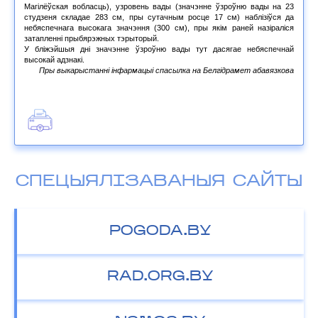
Магілёўская вобласць), узровень вады (значэнне ўзроўню вады на 23
студзеня складае 283 см, пры сутачным росце 17 см) наблізіўся да
небяспечнага высокага значэння (300 см), пры якім раней назіраліся
затапленні прыбярэжных тэрыторый.
У бліжэйшыя дні значэнне ўзроўню вады тут дасягае небяспечнай
высокай адзнакі.
Пры выкарыстанні інфармацыі спасылка на Белгідрамет абавязкова
СПЕЦЫЯЛІЗАВАНЫЯ САЙТЫ
POGODA.BY
RAD.ORG.BY