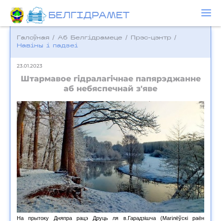
БЕЛГIДРAМЕТ
Галоўная
/
Аб Белгідрамеце
/
Прэс-цэнтр
/
Навіны і падзеі
23.01.2023
Штармавое гідралагічнае папярэджанне
аб небяспечнай з'яве
На прытоку Дняпра рацэ Друць ля в.Гарадзішча (Магілёўскі раён