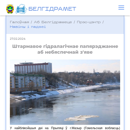
БЕЛГIДРAМЕТ
Галоўная
/
Аб Белгідрамеце
/
Прэс-цэнтр
/
Навіны і падзеі
27.02.2024
Штармавое гідралагічнае папярэджанне
аб небяспечнай з'яве
У найбліжэйшыя дні на Прыпяці ў г.Мазыр (Гомельская вобласць)