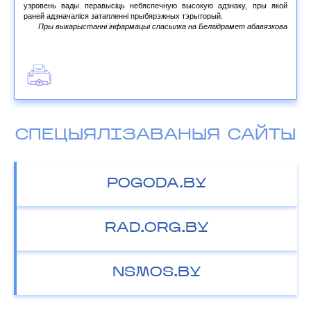
узровень вады перавысіць небяспечную высокую адзнаку, пры якой
раней адзначаліся затапленні прыбярэжных тэрыторый.
Пры выкарыстанні інфармацыі спасылка на Белгідрамет абавязкова
СПЕЦЫЯЛІЗАВАНЫЯ САЙТЫ
POGODA.BY
RAD.ORG.BY
NSMOS.BY