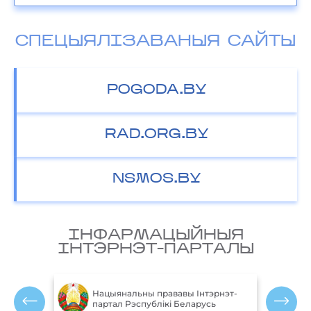
СПЕЦЫЯЛІЗАВАНЫЯ САЙТЫ
POGODA.BY
RAD.ORG.BY
NSMOS.BY
IНФАРМАЦЫЙНЫЯ
IНТЭРНЭТ-ПАРТАЛЫ
М
блікі
Нацыянальны прававы Інтэрнэт-
партал Рэспублікі Беларусь
Р