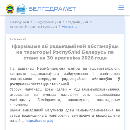
БЕЛГIДРAМЕТ
Галоўная
/
Інфармацыя
/
Радыяцыйна-
экалагічная сітуацыя
/
Навіны
30.04.2026
Іфармацыя аб радыяцыйнай абстаноўцы
на тэрыторыі Рэспублікі Беларусь па
стане на 30 красавіка 2026 года
Па дадзеных Рэспубліканскага цэнтра па гідраметэаралогіі,
кантролю радыеактыўнага забруджвання і маніторынгу
навакольнага асяроддзя
радыяцыйная абстаноўка ў
рэспубліцы застаецца стабільнай.
Узроўні магутнасці дозы (далей – МД) гама-выпраменьвання,
атрыманыя на пунктах назірання сеткі радыяцыйнага
маніторынгу Белгідрамета, адпавядаюць шматгадовым
значэнням.
Вынікі вымярэнняў магутнасці дозы гама-выпраменьвання на
сетцы радыяцыйнага маніторынгу Белгідрамета прадстаўлены
на сайце
https://rad.org.by
.