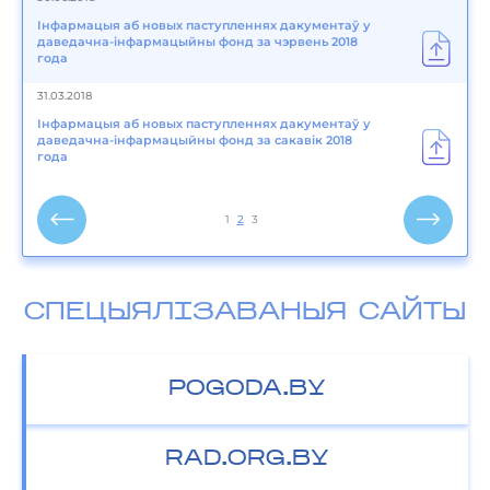
Інфармацыя аб новых паступленнях дакументаў у
даведачна-інфармацыйны фонд за чэрвень 2018
года
31.03.2018
Інфармацыя аб новых паступленнях дакументаў у
даведачна-інфармацыйны фонд за сакавік 2018
года
1
2
3
СПЕЦЫЯЛІЗАВАНЫЯ САЙТЫ
POGODA.BY
RAD.ORG.BY