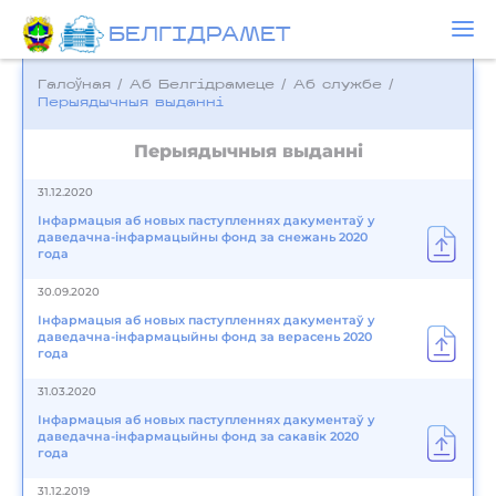
БЕЛГIДРAМЕТ
Галоўная
/
Аб Белгідрамеце
/
Аб службе
/
Перыядычныя выданні
Перыядычныя выданні
31.12.2020
Інфармацыя аб новых паступленнях дакументаў у
даведачна-інфармацыйны фонд за снежань 2020
года
30.09.2020
Інфармацыя аб новых паступленнях дакументаў у
даведачна-інфармацыйны фонд за верасень 2020
года
31.03.2020
Інфармацыя аб новых паступленнях дакументаў у
даведачна-інфармацыйны фонд за сакавік 2020
года
31.12.2019