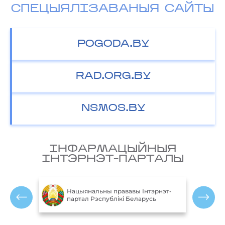
СПЕЦЫЯЛІЗАВАНЫЯ САЙТЫ
POGODA.BY
RAD.ORG.BY
NSMOS.BY
IНФАРМАЦЫЙНЫЯ
IНТЭРНЭТ-ПАРТАЛЫ
М
блікі
Нацыянальны прававы Інтэрнэт-
партал Рэспублікі Беларусь
Р