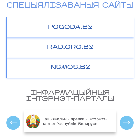
СПЕЦЫЯЛІЗАВАНЫЯ САЙТЫ
POGODA.BY
RAD.ORG.BY
NSMOS.BY
IНФАРМАЦЫЙНЫЯ
IНТЭРНЭТ-ПАРТАЛЫ
М
блікі
Нацыянальны прававы Інтэрнэт-
партал Рэспублікі Беларусь
Р