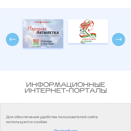
ИНФОРМАЦИОННЫЕ
ИНТЕРНЕТ-ПОРТАЛЫ
Министерство природных
ики
ресурсов и охраны окружающей
среды Республики Беларусь
Для обеспечения удобства пользователей сайта
используются cookies
Подробнее