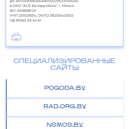
р/с BY03AKBB36049000029031000000
в ОАО "АСБ Беларусбанк", г. Минск
BIC AKBBBY2X
УНП 201029134, ОКПО 382155421002
т/ф 80162-59 44 61
СПЕЦИАЛИЗИРОВАННЫЕ
САЙТЫ
POGODA.BY
RAD.ORG.BY
NSMOS.BY