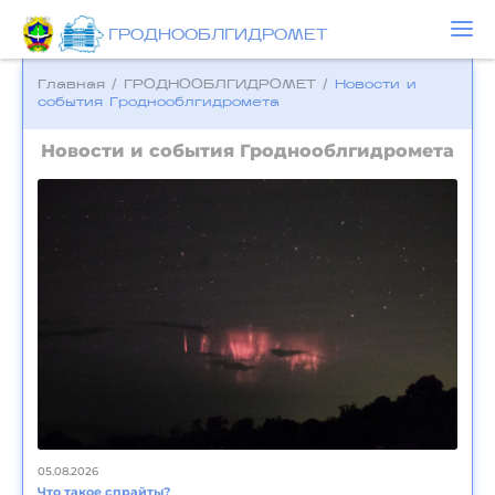
ГРОДНООБЛГИДРОМЕТ
Главная
/
ГРОДНООБЛГИДРОМЕТ
/
Новости и
события Гроднооблгидромета
Новости и события Гроднооблгидромета
05.08.2026
Что такое спрайты?