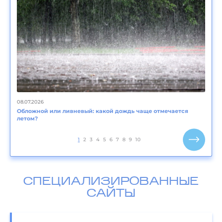
08.07.2026
Обложной или ливневый: какой дождь чаще отмечается
летом?
1
2
3
4
5
6
7
8
9
10
СПЕЦИАЛИЗИРОВАННЫЕ
САЙТЫ