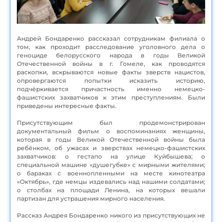
Андрей Бондаренко рассказал сотрудникам филиала о
том, как проходит расследование уголовного дела о
геноциде белорусского народа в годы Великой
Отечественной войны в г. Гомеле, как проводятся
раскопки, вскрываются новые факты зверств нацистов,
опровергаются попытки исказить историю,
подчёркивается причастность именно немецко-
фашистских захватчиков к этим преступлениям. Были
приведены интересные факты.
Присутствующим был продемонстрирован
документальный фильм о воспоминаниях женщины,
которая в годы Великой Отечественной войны была
ребёнком, об ужасах и зверствах немецко-фашистских
захватчиков: о гестапо на улице Куйбышева; о
специальной машине «душегубке» с мирными жителями;
о бараках с военнопленными на месте кинотеатра
«Октябрь», где немцы издевались над нашими солдатами;
о столбах на площади Ленина, на которых вешали
партизан для устрашения мирного населения.
Рассказ Андрея Бондаренко никого из присутствующих не