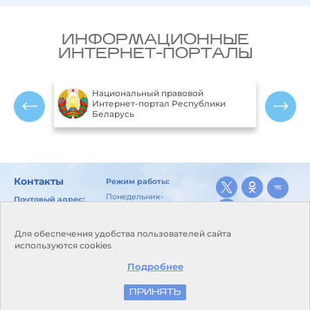
ИНФОРМАЦИОННЫЕ
ИНТЕРНЕТ-ПОРТАЛЫ
Национальный правовой
ларусь
Интернет-портал Республики
Беларусь
Контакты
Режим работы:
Понедельник-
Почтовый адрес:
пятница:
246029, г. Гомель, ул.
8.00-17.00
Карбышева, 10
Перерыв для
Для обеспечения удобства пользователей сайта
E-mail:
питания и отдыха:
используются cookies
kanc@goml.pogoda.by
13.00-14.00
Приемная:
телефон/
Подробнее
Выходные дни:
факс +375 232 26-03-50
суббота,
воскресенье
ПРИНЯТЬ