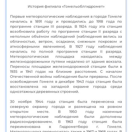
История филиала «Гомельоблгидромет»
Первые метеорологические наблюдения в городе Гомеле
начались в 1891 году и проводились до 1918 года по
программе станции III разряда. В 1924 году эта станция
возобновила работу по программе станции II разряда с
неполным объёмом наблюдений (наблюдения велись за
облачностью, ветром, осадками, снежным покровом и
атмосферными явлениями). В 1927 году наблюдения
начались по полной программе станции II разряда.
Метеорологическая площадка находилась между
железнодорожными путями недалеко от здания вокзала.
Переносы площадки железнодорожной станции были в
1935 и 1941 годах на близкие расстояния. С началом
Отечественной войны наблюдения были прерваны. После
освобождения Гомеля в декабре 1943 года станция была
восстановлена на западной окраине города среди
одноэтажных деревянных строений.
30 ноября 1944 года станция была перенесена на
северную окраину города и размещена на ровном
открытом месте. В 1950 году наземные
метеорологические наблюдения были дополнены
радиозондированием. В 1963 году станция была
переименована в Гидрометбюро г. Гомеля.
Метеоплощадка переносилась также в 1967 и 1968 годах. В