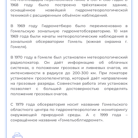
1968 году было построено трёхэтажное здание,
оснащённое новейшей гидрометеорологической
техникой с расширенным объёмом наблюдений.
В 1969 году Гидрометбюро было переименовано в
Гомельскую зональную гидрометобсерваторию. 10 мая
1969 года были начаты метеорологические наблюдения в
зональной обсерватории Гомель (южная окраина г.
Гомеля).
В 1970 году в Гомеле был установлен метеорологический
радиолокатор. Он даёт информацию об облачных
системах, о положении грозовых и ливневых очагов, их
интенсивности в радиусе до 200-300 км. При локаторе
установлен грозопеленгатор, который даёт направление
на грозовые разряды. Совместная работа этих установок
позволяет с большей достоверностью определять
положение грозовых очагов.
С 1979 года обсерватория носит название Гомельского
областного центра по гидрометеорологии и мониторингу
окружающей природной среды. А с 1999 года –
сокращённое название «Гомельоблгидромет».