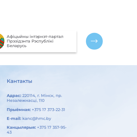
Партал рэйтын
Aфiцыйны iнтэрнэт-партал
якасці аказан
Прэзiдэнта Рэспублiкi
арганізацыямі
Беларусь
Беларусь
Кантакты
Адрас:
220114, г. Мінск, пр.
Незалежнасці, 110
Прыёмная:
+375 17 373-22-31
E-mail:
kanc@hmc.by
Канцылярыя:
+375 17 357-95-
43