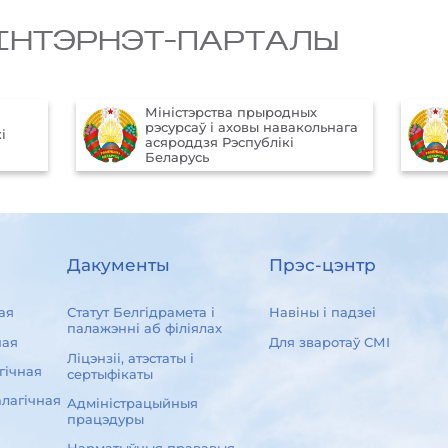
IНТЭРНЭТ-ПАРТАЛЫ
Міністэрства прыродных
рэсурсаў і аховы навакольнага
і
асяроддзя Рэспублікі
Беларусь
Дакументы
Прэс-цэнтр
ая
Статут Белгідрамета і
Навіны і падзеі
палажэнні аб філіялах
ная
Для зваротаў СМІ
Ліцэнзіі, атэстаты і
гічная
сертыфікаты
лагічная
Адміністрацыйныя
працэдуры