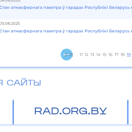
06.08.2025
Стан атмасфернага паветра ў гарадах Рэспублікі Беларусь 
05.08.2025
Стан атмасфернага паветра ў гарадах Рэспублікі Беларусь н
[1..11]
11
12
13
14
15
16
17
18
19
Я САЙТЫ
RAD.ORG.BY