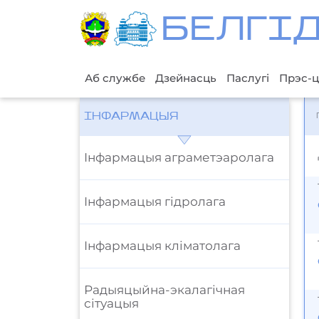
БЕЛГI
Аб службе
Дзейнасць
Паслугі
Прэс-ц
ІНФАРМАЦЫЯ
Iнфармацыя аграметэаролага
Iнфармацыя гідролага
Iнфармацыя кліматолага
Радыяцыйна-экалагічная
сітуацыя