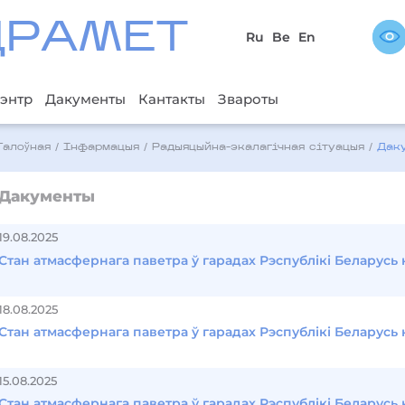
ДРAМЕТ
Ru
Be
En
энтр
Дакументы
Кантакты
Звароты
Галоўная
/
Інфармацыя
/
Радыяцыйна-экалагічная сітуацыя
/
Дак
Дакументы
19.08.2025
Стан атмасфернага паветра ў гарадах Рэспублікі Беларусь н
18.08.2025
Стан атмасфернага паветра ў гарадах Рэспублікі Беларусь н
15.08.2025
Стан атмасфернага паветра ў гарадах Рэспублікі Беларусь н