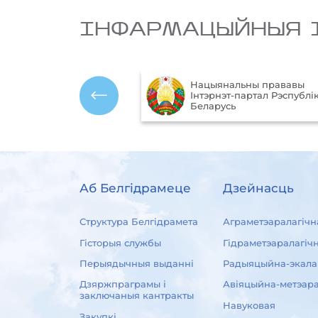
IНФАРМАЦЫЙНЫЯ 
Нацыянальны прававы
ўныя
Інтэрнэт-партал Рэспублік
 Рэспублікі Беларусь
Беларусь
Аб Белгідрамеце
Дзейнасць
Структура Белгідрамета
Аграметэаралагічн
Гісторыя службы
Гідраметэаралагіч
Перыядычныя выданні
Радыяцыйна-экала
Дзяржпраграмы і
Авіяцыйна-метэара
заключаныя кантракты
Навуковая
Закупкі