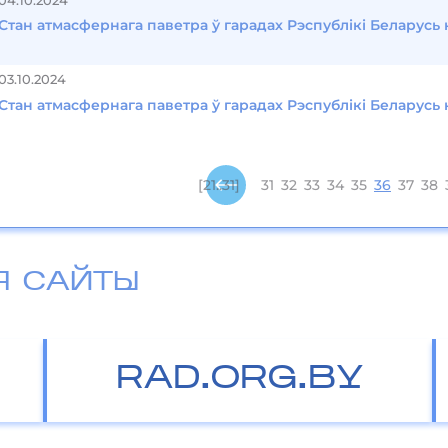
04.10.2024
Стан атмасфернага паветра ў гарадах Рэспублікі Беларусь 
03.10.2024
Стан атмасфернага паветра ў гарадах Рэспублікі Беларусь 
[21..31]
31
32
33
34
35
36
37
38
Я САЙТЫ
RAD.ORG.BY