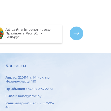
Партал рэйтын
Aфiцыйны iнтэрнэт-партал
якасці аказан
Прэзiдэнта Рэспублiкi
арганізацыямі
Беларусь
Беларусь
Кантакты
Адрас:
220114, г. Мінск, пр.
Незалежнасці, 110
Прыёмная:
+375 17 373-22-31
E-mail:
kanc@hmc.by
Канцылярыя:
+375 17 357-95-
43