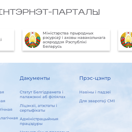
IНТЭРНЭТ-ПАРТАЛЫ
Міністэрства прыродных
рэсурсаў і аховы навакольнага
і
асяроддзя Рэспублікі
Беларусь
Дакументы
Прэс-цэнтр
ая
Статут Белгідрамета і
Навіны і падзеі
палажэнні аб філіялах
ная
Для зваротаў СМІ
Ліцэнзіі, атэстаты і
гічная
сертыфікаты
лагічная
Адміністрацыйныя
працэдуры