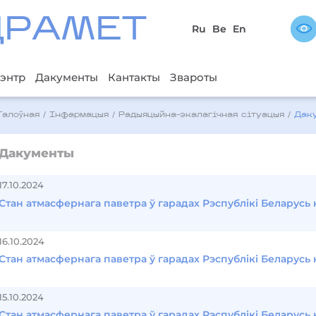
ДРAМЕТ
Ru
Be
En
энтр
Дакументы
Кантакты
Звароты
Галоўная
/
Інфармацыя
/
Радыяцыйна-экалагічная сітуацыя
/
Дак
Дакументы
17.10.2024
Стан атмасфернага паветра ў гарадах Рэспублікі Беларусь 
16.10.2024
Стан атмасфернага паветра ў гарадах Рэспублікі Беларусь 
15.10.2024
Стан атмасфернага паветра ў гарадах Рэспублікі Беларусь 