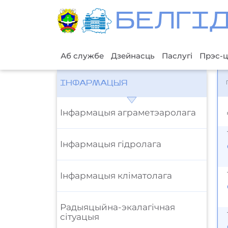
БЕЛГI
Аб службе
Дзейнасць
Паслугі
Прэс-ц
ІНФАРМАЦЫЯ
Iнфармацыя аграметэаролага
Iнфармацыя гідролага
Iнфармацыя кліматолага
Радыяцыйна-экалагічная
сітуацыя