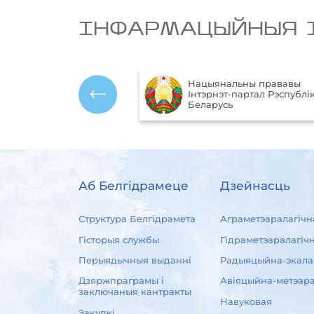
IНФАРМАЦЫЙНЫЯ 
Нацыянальны прававы
ўныя
Інтэрнэт-партал Рэспублік
 Рэспублікі Беларусь
Беларусь
Аб Белгідрамеце
Дзейнасць
Структура Белгідрамета
Аграметэаралагічн
Гісторыя службы
Гідраметэаралагіч
Перыядычныя выданні
Радыяцыйна-экала
Дзяржпраграмы і
Авіяцыйна-метэара
заключаныя кантракты
Навуковая
Закупкі