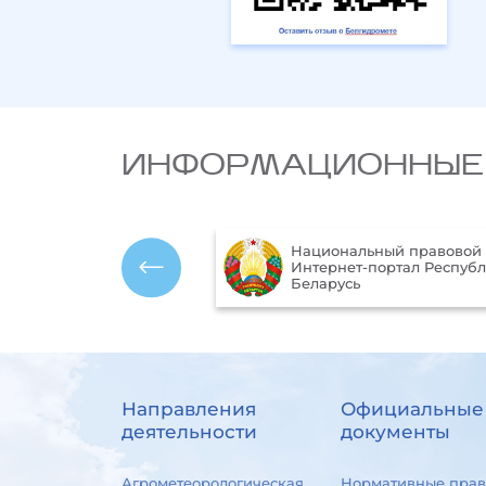
ИНФОРМАЦИОННЫЕ
Минис
Национальный правовой
ресур
Интернет-портал Республики
окру
Беларусь
Респу
Направления
Официальные
деятельности
документы
Агрометеорологическая
Нормативные прав