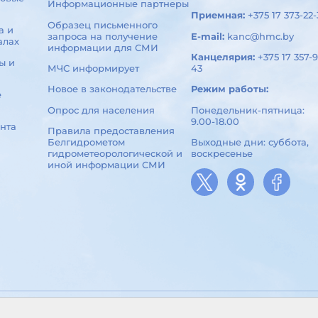
Информационные партнеры
Приемная:
+375 17 373-22-
Образец письменного
а и
запроса на получение
E-mail:
kanc@hmc.by
алах
информации для СМИ
Канцелярия:
+375 17 357-9
ы и
МЧС информирует
43
Новое в законодательстве
Режим работы:
е
Опрос для населения
Понедельник-пятница:
9.00-18.00
нта
Правила предоставления
Белгидрометом
Выходные дни: суббота,
гидрометеорологической и
воскресенье
иной информации СМИ