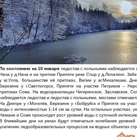
По состоянию на 10 января
ледостав с полыньями наблюдается на
Нача у д.Нача и на притоке Припяти реке Стыр у д.Лопатино. Заб
у аг.Улла, большинстве её притоках, Вилии у аг.Михалишки, Дне
Березине у г.Светлогорск, Припяти на участке Петриков – Нар
притоках Сожа. На водохранилищах Чигиринское, Заславское, Со
наблюдается ледостав и ледостав с полыньями, местами отмечаетс
На Днепре у г.Могилёв, Березине у г.Бобруйск и Припяти на уча
воды с интенсивностью 1-14 см за сутки. На остальных участках, 
Немане и Соже происходит рост уровней воды с суточной интенсив
В ближайшие дни на реках будут отмечаться колебания уровней 
усилению ледообразовательных процессов на водных объектах ст