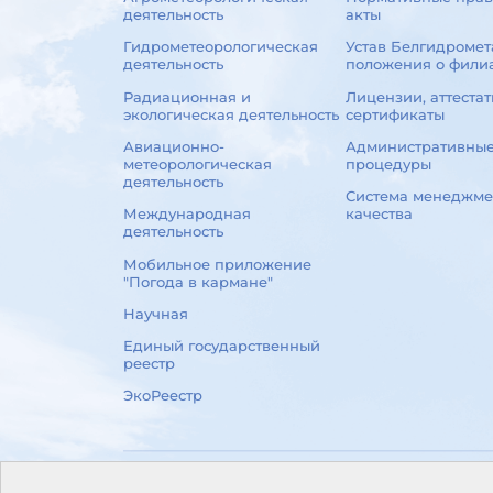
деятельность
акты
Гидрометеорологическая
Устав Белгидромет
деятельность
положения о фили
Радиационная и
Лицензии, аттестат
экологическая деятельность
сертификаты
Авиационно-
Административны
метеорологическая
процедуры
деятельность
Система менеджме
Международная
качества
деятельность
Мобильное приложение
"Погода в кармане"
Научная
Единый государственный
реестр
ЭкоРеестр
© Белгидромет, 2026