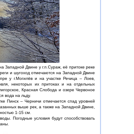
 Западной Двине у г.п.Сураж, её притоке реке
ереги и шугоход отмечаются на Западной Двине
пре у г.Могилёв и на участке Речица – Лоев,
овля, некоторых их притоках и на отдельных
лигорское, Красная Слобода и озере Червоное
я вода на льду.
стке Пинск – Черничи отмечается спад уровней
указанных выше рек, а также на Западной Двине,
ностью 1-15 см.
воды. Погодные условия будут способствовать
раны.