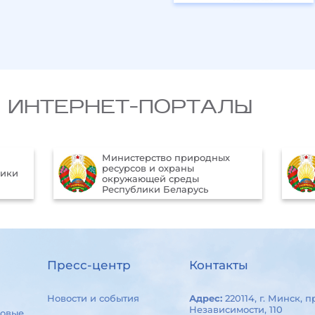
 ИНТЕРНЕТ-ПОРТАЛЫ
терство природных
Официальный Интерне
сов и охраны
портал Президента
жающей среды
Республики Беларусь
блики Беларусь
Пресс-центр
Контакты
Новости и события
Адрес:
220114, г. Минск, п
Независимости, 110
овые