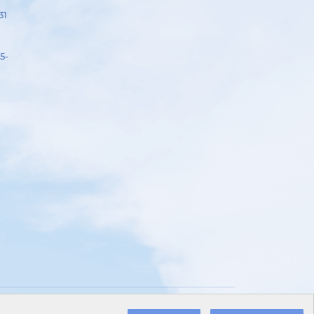
31
5-