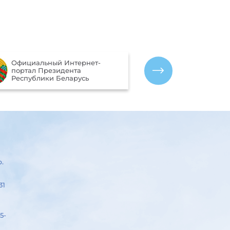
Портал рейти
Официальный Интернет-
качества оказ
портал Президента
организациям
Республики Беларусь
Беларусь
р.
31
5-