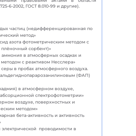
тивными правовыми актами в области
-6-2002, ГОСТ 8.010-99 и другие).
рдых частиц (недифференцированная по
рический метод»
сид азота фотометрическим методом с
а плёночный сорбент)»
 аммония в атмосферных осадках и
 методом с реактивом Несслера»
серы в пробах атмосферного воздуха.
альдегиднопарарозанилиновым (ФАП)
кадмия) в атмосферном воздухе,
-абсорционной спектрофотометрии»
ерном воздухе, поверхностных и
ческим методом»
марная бета-активность и активность
»
 электрической проводимости в