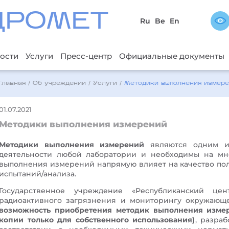
ДРОМЕТ
Ru
Be
En
ости
Услуги
Пресс-центр
Официальные документы
Главная
/
Об учреждении
/
Услуги
/
Методики выполнения измер
01.07.2021
Методики выполнения измерений
Методики выполнения измерений
являются одним и
деятельности любой лаборатории и необходимы на мно
выполнения измерений напрямую влияет на качество пол
испытаний/анализа.
Государственное учреждение «Республиканский це
радиоактивного загрязнения и мониторингу окружающ
возможность приобретения методик выполнения измер
копии только для собственного использования)
, разра