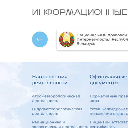
ИНФОРМАЦИОННЫЕ
Национальный правовой
ика Республики
Интернет-портал Респуб
ь
Беларусь
Направления
Официальные
деятельности
документы
Агрометеорологическая
Нормативные прав
деятельность
акты
Гидрометеорологическая
Устав Белгидромет
деятельность
положения о фили
Радиационная и
Лицензии, аттестат
экологическая деятельность
сертификаты