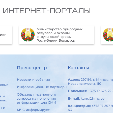
 ИНТЕРНЕТ-ПОРТАЛЫ
Министерство природных
ресурсов и охраны
лики
окружающей среды
Республики Беларусь
Пресс-центр
Контакты
Новости и события
Адрес:
220114, г. Минск, п
Независимости, 110
овые
Информационные партнеры
Приемная:
+375 17 373-22-
Образец письменного
а и
запроса на получение
E-mail:
kanc@hmc.by
алах
информации для СМИ
Канцелярия:
+375 17 357-9
ы и
МЧС информирует
43