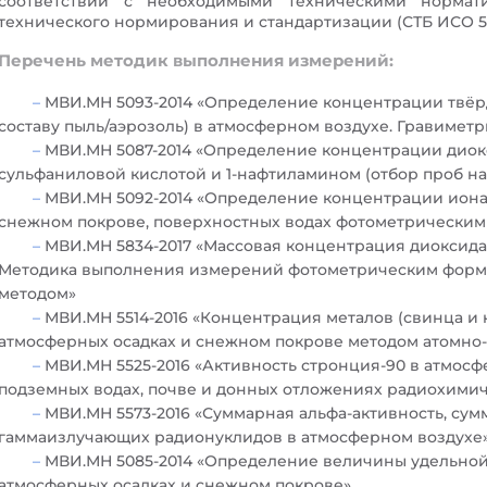
соответствии с необходимыми техническими норма
технического нормирования и стандартизации (СТБ ИСО 5725
Перечень методик выполнения измерений:
МВИ.МН 5093-2014 «Определение концентрации твё
составу пыль/аэрозоль) в атмосферном воздухе. Гравимет
МВИ.МН 5087-2014 «Определение концентрации диок
сульфаниловой кислотой и 1-нафтиламином (отбор проб н
МВИ.МН 5092-2014 «Определение концентрации иона
снежном покрове, поверхностных водах фотометрическим
МВИ.МН 5834-2017 «Массовая концентрация диоксида 
Методика выполнения измерений фотометрическим форм
методом»
МВИ.МН 5514-2016 «Концентрация металов (свинца и 
атмосферных осадках и снежном покрове методом атомно
МВИ.МН 5525-2016 «Активность стронция-90 в атмосф
подземных водах, почве и донных отложениях радиохими
МВИ.МН 5573-2016 «Суммарная альфа-активность, сум
гаммаизлучающих радионуклидов в атмосферном воздухе
МВИ.МН 5085-2014 «Определение величины удельной
атмосферных осадках и снежном покрове»