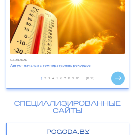
03.08.2026
Август начался с температурных рекордов
1
2
3
4
5
6
7
8
9
10
[11..21]
СПЕЦИАЛИЗИРОВАННЫЕ
САЙТЫ
POGODA.BY