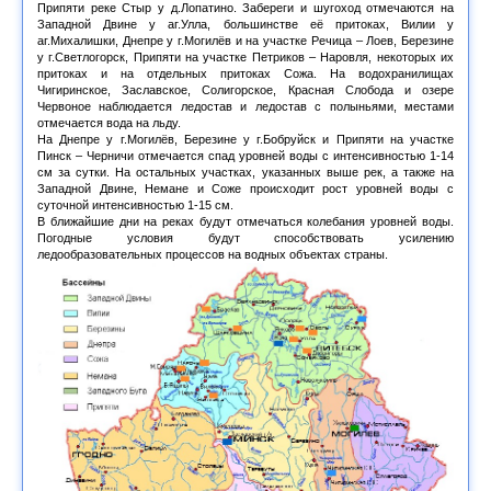
Припяти реке Стыр у д.Лопатино. Забереги и шугоход отмечаются на
Западной Двине у аг.Улла, большинстве её притоках, Вилии у
аг.Михалишки, Днепре у г.Могилёв и на участке Речица – Лоев, Березине
у г.Светлогорск, Припяти на участке Петриков – Наровля, некоторых их
притоках и на отдельных притоках Сожа. На водохранилищах
Чигиринское, Заславское, Солигорское, Красная Слобода и озере
Червоное наблюдается ледостав и ледостав с полыньями, местами
отмечается вода на льду.
На Днепре у г.Могилёв, Березине у г.Бобруйск и Припяти на участке
Пинск – Черничи отмечается спад уровней воды с интенсивностью 1-14
см за сутки. На остальных участках, указанных выше рек, а также на
Западной Двине, Немане и Соже происходит рост уровней воды с
суточной интенсивностью 1-15 см.
В ближайшие дни на реках будут отмечаться колебания уровней воды.
Погодные условия будут способствовать усилению
ледообразовательных процессов на водных объектах страны.