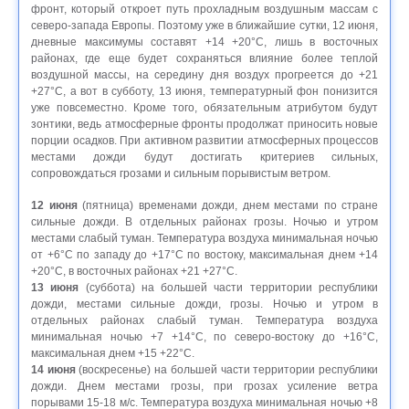
фронт, который откроет путь прохладным воздушным массам с
северо-запада Европы. Поэтому уже в ближайшие сутки, 12 июня,
дневные максимумы составят +14 +20°С, лишь в восточных
районах, где еще будет сохраняться влияние более теплой
воздушной массы, на середину дня воздух прогреется до +21
+27°С, а вот в субботу, 13 июня, температурный фон понизится
уже повсеместно. Кроме того, обязательным атрибутом будут
зонтики, ведь атмосферные фронты продолжат приносить новые
порции осадков. При активном развитии атмосферных процессов
местами дожди будут достигать критериев сильных,
сопровождаться грозами и сильным порывистым ветром.
12 июня
(пятница) временами дожди, днем местами по стране
сильные дожди. В отдельных районах грозы. Ночью и утром
местами слабый туман. Температура воздуха минимальная ночью
от +6°С по западу до +17°С по востоку, максимальная днем +14
+20°С, в восточных районах +21 +27°С.
13 июня
(суббота) на большей части территории республики
дожди, местами сильные дожди, грозы. Ночью и утром в
отдельных районах слабый туман. Температура воздуха
минимальная ночью +7 +14°С, по северо-востоку до +16°С,
максимальная днем +15 +22°С.
14 июня
(воскресенье) на большей части территории республики
дожди. Днем местами грозы, при грозах усиление ветра
порывами 15-18 м/с. Температура воздуха минимальная ночью +8