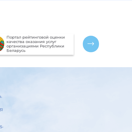
Портал рейтинговой оценки
Межгосударст
качества оказания услуг
гидрометеоро
организациями Республики
СНГ)
Беларусь
р.
31
5-