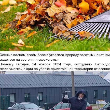
Осень в полном своём блеске украсила природу золотыми листьями,
сказаться на состоянии экосистемы.
Поэтому сегодня, 14 ноября 2024 года, сотрудники Белгидр
экологической акции по уборке прилегающей территории от осенне