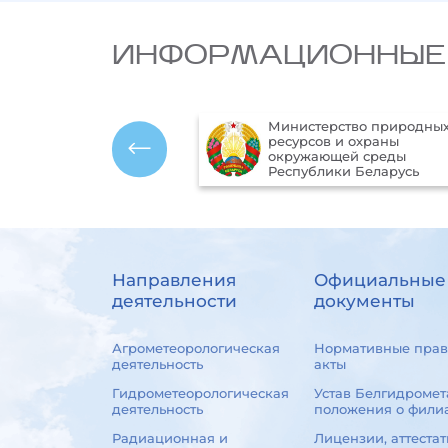
ИНФОРМАЦИОННЫЕ
Министерство природны
альный правовой
ресурсов и охраны
т-портал Республики
окружающей среды
ь
Республики Беларусь
Направления
Официальные
деятельности
документы
Агрометеорологическая
Нормативные прав
деятельность
акты
Гидрометеорологическая
Устав Белгидромет
деятельность
положения о фили
Радиационная и
Лицензии, аттестат