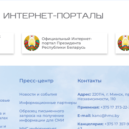
 ИНТЕРНЕТ-ПОРТАЛЫ
х
Официальный Интернет-
портал Президента
Республики Беларусь
Пресс-центр
Контакты
Новости и события
Адрес:
220114, г. Минск, п
Независимости, 110
овые
Информационные партнеры
Приемная:
+375 17 373-22-
Образец письменного
а и
запроса на получение
E-mail:
kanc@hmc.by
алах
информации для СМИ
Канцелярия:
+375 17 357-9
ы и
МЧС информирует
43