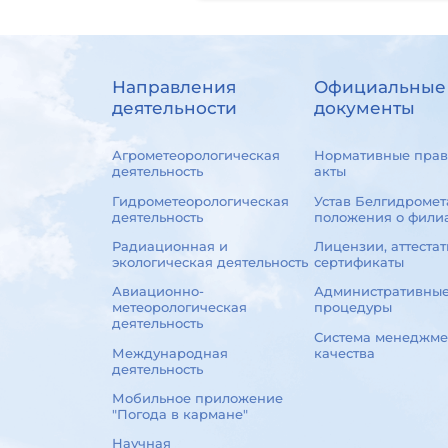
Направления
Официальные
деятельности
документы
Агрометеорологическая
Нормативные прав
деятельность
акты
Гидрометеорологическая
Устав Белгидромет
деятельность
положения о фили
Радиационная и
Лицензии, аттестат
экологическая деятельность
сертификаты
Авиационно-
Административны
метеорологическая
процедуры
деятельность
Система менеджме
Международная
качества
деятельность
Мобильное приложение
"Погода в кармане"
Научная