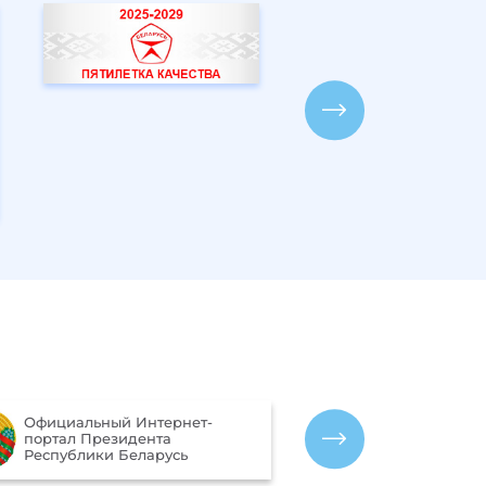
Портал рейтинговой оценки
Межгосуда
качества оказания услуг
гидромете
организациями Республики
СНГ)
Беларусь