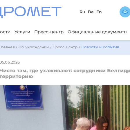
ДРОМЕТ
Ru
Be
En
ости
Услуги
Пресс-центр
Официальные документы
Главная
/
Об учреждении
/
Пресс-центр
/
Новости и события
05.06.2026
Чисто там, где ухаживают: сотрудники Белгид
территорию