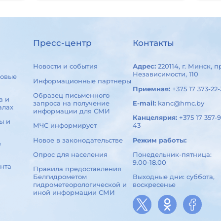
Пресс-центр
Контакты
Новости и события
Адрес:
220114, г. Минск, п
Независимости, 110
овые
Информационные партнеры
Приемная:
+375 17 373-22-
Образец письменного
а и
запроса на получение
E-mail:
kanc@hmc.by
алах
информации для СМИ
Канцелярия:
+375 17 357-9
ы и
МЧС информирует
43
Новое в законодательстве
Режим работы:
е
Опрос для населения
Понедельник-пятница:
9.00-18.00
нта
Правила предоставления
Белгидрометом
Выходные дни: суббота,
гидрометеорологической и
воскресенье
иной информации СМИ