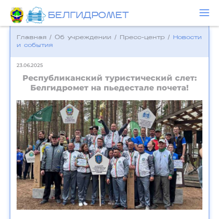
БЕЛГИДРОМЕТ
Главная
/
Об учреждении
/
Пресс-центр
/
Новости
и события
23.06.2025
Республиканский туристический слет:
Белгидромет на пьедестале почета!