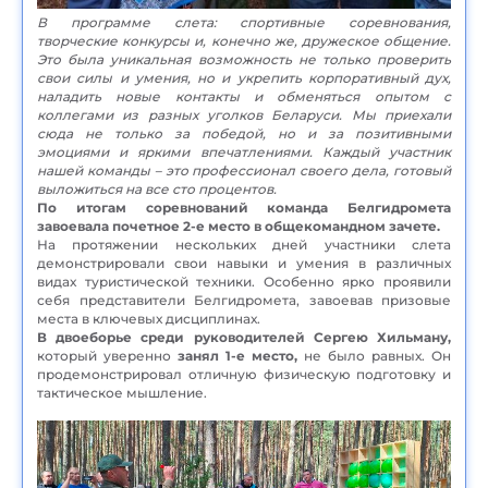
В программе слета: спортивные соревнования,
творческие конкурсы и, конечно же, дружеское общение.
Это была уникальная возможность не только проверить
свои силы и умения, но и укрепить корпоративный дух,
наладить новые контакты и обменяться опытом с
коллегами из разных уголков Беларуси. Мы приехали
сюда не только за победой, но и за позитивными
эмоциями и яркими впечатлениями. Каждый участник
нашей команды – это профессионал своего дела, готовый
выложиться на все сто процентов.
По итогам соревнований команда Белгидромета
завоевала почетное 2-е место в общекомандном зачете.
На протяжении нескольких дней участники слета
демонстрировали свои навыки и умения в различных
видах туристической техники. Особенно ярко проявили
себя представители Белгидромета, завоевав призовые
места в ключевых дисциплинах.
В двоеборье среди руководителей Сергею Хильману,
который уверенно
занял 1-е место,
не было равных. Он
продемонстрировал отличную физическую подготовку и
тактическое мышление.