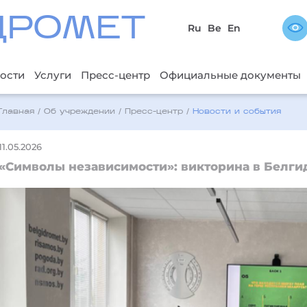
ДРОМЕТ
Ru
Be
En
ости
Услуги
Пресс-центр
Официальные документы
Главная
/
Об учреждении
/
Пресс-центр
/
Новости и события
11.05.2026
«Символы независимости»: викторина в Белги