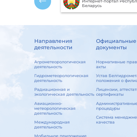
т-портал Республики
окружающей среды
ь
Республики Беларусь
Направления
Официальные
деятельности
документы
Агрометеорологическая
Нормативные прав
деятельность
акты
Гидрометеорологическая
Устав Белгидромет
деятельность
положения о фили
Радиационная и
Лицензии, аттестат
экологическая деятельность
сертификаты
Авиационно-
Административны
метеорологическая
процедуры
деятельность
Система менеджме
Международная
качества
деятельность
Мобильное приложение