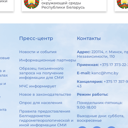
портал Президента
Республики Беларусь
Пресс-центр
Контакты
Новости и события
Адрес:
220114, г. Минск, п
Независимости, 110
овые
Информационные партнеры
Приемная:
+375 17 373-22-
Образец письменного
а и
запроса на получение
E-mail:
kanc@hmc.by
алах
информации для СМИ
Канцелярия:
+375 17 357-9
ы и
МЧС информирует
43
Новое в законодательстве
Режим работы:
е
Опрос для населения
Понедельник-пятница:
9.00-18.00
нта
Правила предоставления
Белгидрометом
Выходные дни: суббота,
гидрометеорологической и
воскресенье
иной информации СМИ