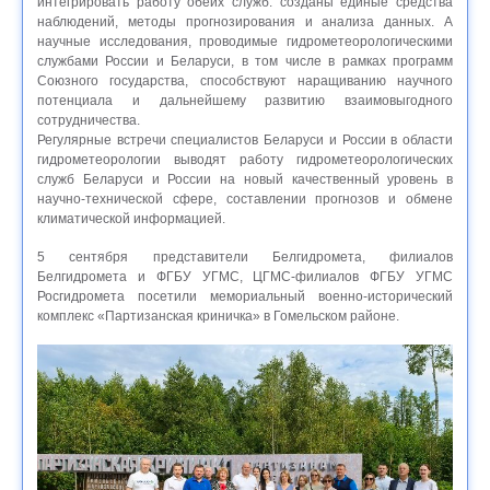
интегрировать работу обеих служб: созданы единые средства
наблюдений, методы прогнозирования и анализа данных. А
научные исследования, проводимые гидрометеорологическими
службами России и Беларуси, в том числе в рамках программ
Союзного государства, способствуют наращиванию научного
потенциала и дальнейшему развитию взаимовыгодного
сотрудничества.
Регулярные встречи специалистов Беларуси и России в области
гидрометеорологии выводят работу гидрометеорологических
служб Беларуси и России на новый качественный уровень в
научно-технической сфере, составлении прогнозов и обмене
климатической информацией.
5 сентября представители Белгидромета, филиалов
Белгидромета и ФГБУ УГМС, ЦГМС-филиалов ФГБУ УГМС
Росгидромета посетили мемориальный военно-исторический
комплекс «Партизанская криничка» в Гомельском районе.