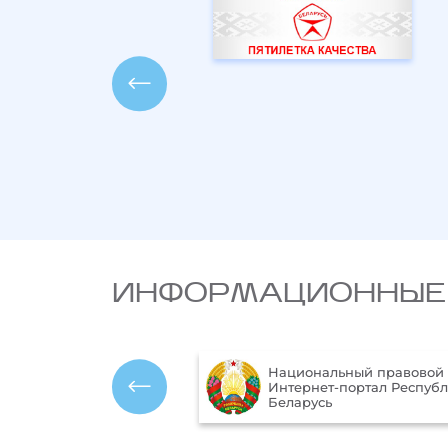
ИНФОРМАЦИОННЫЕ
Национальный правовой
ика Республики
Интернет-портал Респуб
ь
Беларусь