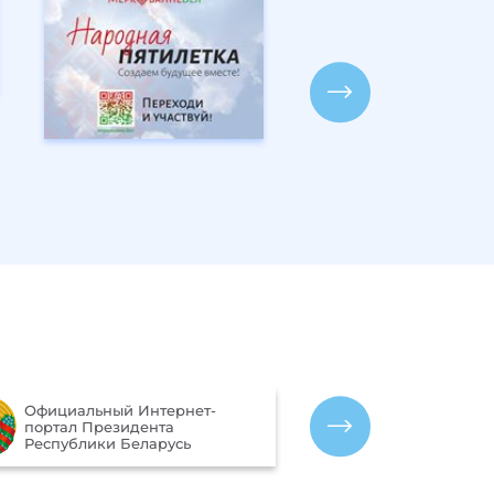
Портал рейти
Официальный Интернет-
качества оказ
портал Президента
организациям
Республики Беларусь
Беларусь