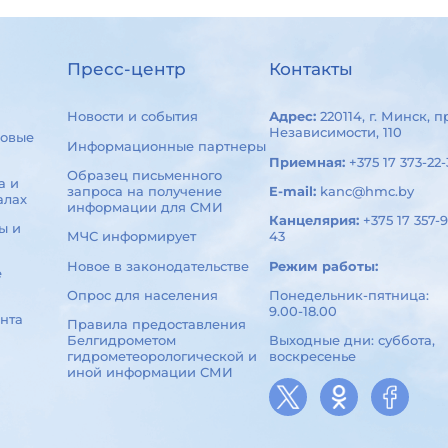
Пресс-центр
Контакты
Новости и события
Адрес:
220114, г. Минск, п
Независимости, 110
овые
Информационные партнеры
Приемная:
+375 17 373-22-
Образец письменного
а и
запроса на получение
E-mail:
kanc@hmc.by
алах
информации для СМИ
Канцелярия:
+375 17 357-9
ы и
МЧС информирует
43
Новое в законодательстве
Режим работы:
е
Опрос для населения
Понедельник-пятница:
9.00-18.00
нта
Правила предоставления
Белгидрометом
Выходные дни: суббота,
гидрометеорологической и
воскресенье
иной информации СМИ