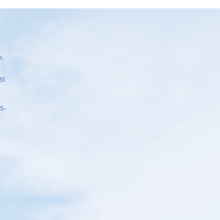
р.
31
5-