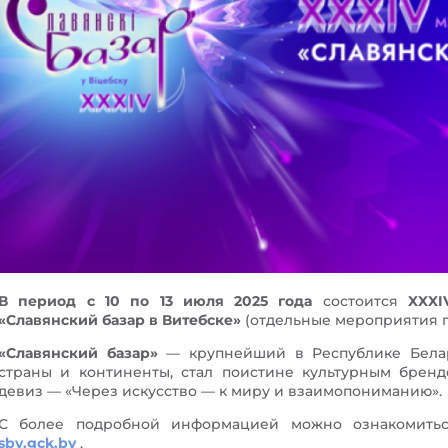
В период с 10 по 13 июля 2025 года
состоится
XXXI
«Славянский базар в Витебске»
(отдельные мероприятия пр
«Славянский базар»
— крупнейший в Республике Белар
страны и континенты, стал поистине культурным бренд
девиз — «Через искусство — к миру и взаимопониманию».
С более подробной информацией можно ознакомить
sbv.gck.by
.