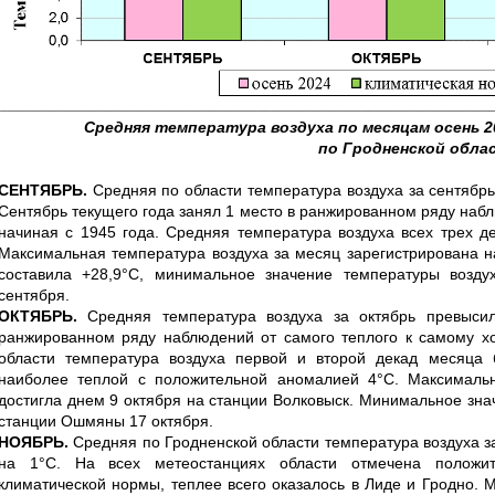
Средняя температура воздуха по месяцам осень 2
по Гродненской обл
СЕНТЯБРЬ.
Средняя по области температура воздуха за сентябрь
Сентябрь текущего года занял 1 место в ранжированном ряду набл
начиная с 1945 года. Средняя температура воздуха всех трех 
Максимальная температура воздуха за месяц зарегистрирована на
составила +28,9°С, минимальное значение температуры возд
сентября.
ОКТЯБРЬ.
Средняя температура воздуха за октябрь превыси
ранжированном ряду наблюдений от самого теплого к самому хо
области температура воздуха первой и второй декад месяца
наиболее теплой с положительной аномалией 4°С. Максимально
достигла днем 9 октября на станции Волковыск. Минимальное зна
станции Ошмяны 17 октября.
НОЯБРЬ.
Средняя по Гродненской области температура воздуха 
на 1°С. На всех метеостанциях области отмечена положи
климатической нормы, теплее всего оказалось в Лиде и Гродно. 