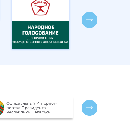
Портал рейтинговой оценки
Межгосударст
качества оказания услуг
гидрометеоро
организациями Республики
СНГ)
Беларусь